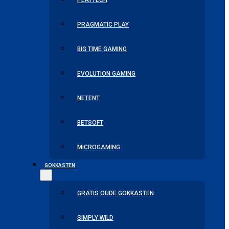
PLAYTECH
PRAGMATIC PLAY
BIG TIME GAMING
EVOLUTION GAMING
NETENT
BETSOFT
MICROGAMING
GOKKASTEN
GRATIS OUDE GOKKASTEN
SIMPLY WILD