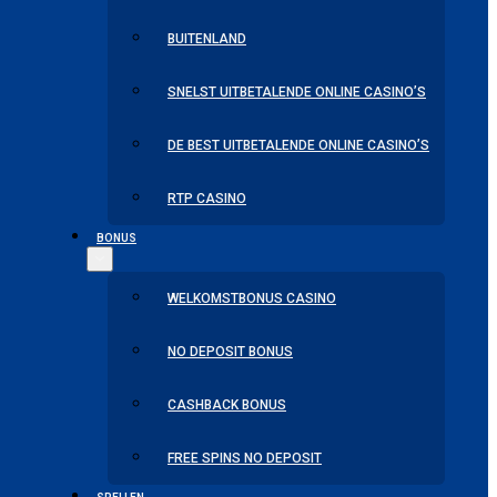
BUITENLAND
SNELST UITBETALENDE ONLINE CASINO’S
DE BEST UITBETALENDE ONLINE CASINO’S
RTP CASINO
BONUS
WELKOMSTBONUS CASINO
NO DEPOSIT BONUS
CASHBACK BONUS
FREE SPINS NO DEPOSIT