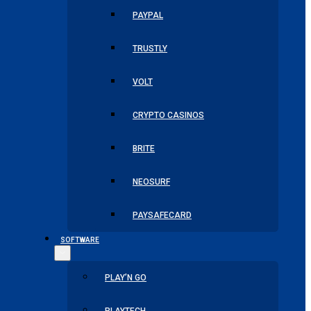
PAYPAL
TRUSTLY
VOLT
CRYPTO CASINOS
BRITE
NEOSURF
PAYSAFECARD
SOFTWARE
PLAY’N GO