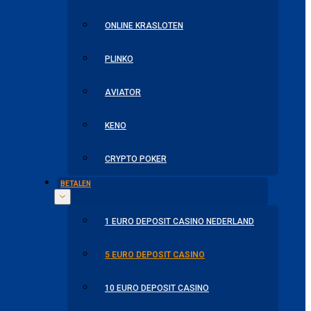
ONLINE KRASLOTEN
PLINKO
AVIATOR
KENO
CRYPTO POKER
BETALEN
1 EURO DEPOSIT CASINO NEDERLAND
5 EURO DEPOSIT CASINO
10 EURO DEPOSIT CASINO