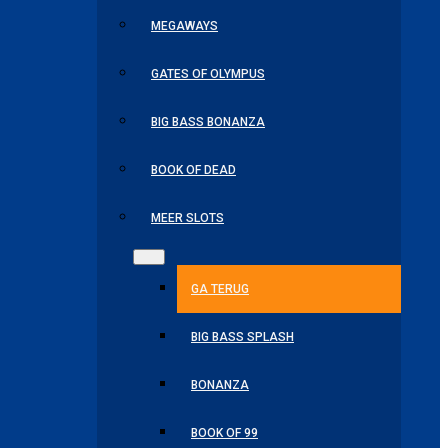
MEGAWAYS
GATES OF OLYMPUS
BIG BASS BONANZA
BOOK OF DEAD
MEER SLOTS
GA TERUG
BIG BASS SPLASH
BONANZA
BOOK OF 99