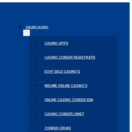
ONLINE CASINO
CASINO APPS
CASINO ZONDER REGISTRATIE
ECHT GELD CASINO’S
NIEUWE ONLINE CASINO’S
ONLINE CASINO ZONDER IDIN
CASINO ZONDER LIMIET
ZONDER CRUKS