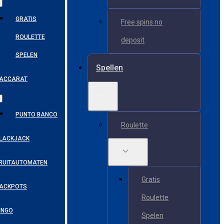
GRATIS
Free spins no
ROULETTE
deposit
SPELEN
Spellen
ACCARAT
PUNTO BANCO
Roulette
LACKJACK
RUITAUTOMATEN
Gratis
ACKPOTS
Roulette
INGO
Spelen