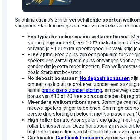
Bij online casino’s zijn er
verschillende soorten welk
vliegende start kunnen geven. Hier zijn enkele van de
Een typische online casino welkomstbonus
: Me
storting. Bijvoorbeeld, een 100% matchbonus betekent
ontvang je €100 extra speeltegoed. En vaak krijg je d
Free spins
: Free spins zijn een populaire toevoe
spelers een aantal gratis spins ontvangen voor spe
zonder dat je extra moet inzetten. Een welkomstaa
zoals Starburst bevatten.
No deposit bonussen
:
No deposit bonussen
zijn
om een casino uit te proberen zonder een storting 
aantal
gratis spins zonder storting
, simpelweg door 
bonus van €10 of 20 free spins aanbieden bij registr
Meerdere welkomstbonussen
: Sommige casino’
nieuwe spelers langer te belonen. Sommige casino’
eerste drie stortingen beloont met bonussen van 10
High roller bonus
: Voor spelers die graag met hog
roller bonussen aan. Deze bonussen zijn vaak groter
high roller bonus kan een 50% matchbonus zijn op e
Cashbacks
:
Cashback bonussen
zijn ontworpen o