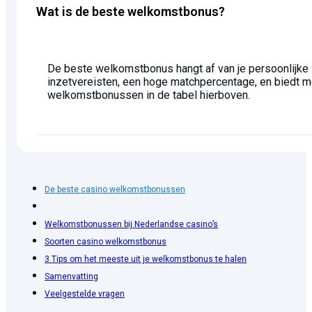
Wat is de beste welkomstbonus?
De beste welkomstbonus hangt af van je persoonlijke 
inzetvereisten, een hoge matchpercentage, en biedt mo
welkomstbonussen in de tabel hierboven.
De beste casino welkomstbonussen
Welkomstbonussen bij Nederlandse casino’s
Soorten casino welkomstbonus
3 Tips om het meeste uit je welkomstbonus te halen
Samenvatting
Veelgestelde vragen