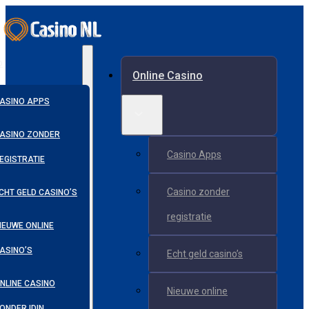
O
Online Casino
ASINO APPS
ASINO ZONDER
Casino Apps
EGISTRATIE
Casino zonder
CHT GELD CASINO’S
registratie
IEUWE ONLINE
ASINO’S
Echt geld casino’s
NLINE CASINO
Nieuwe online
ONDER IDIN