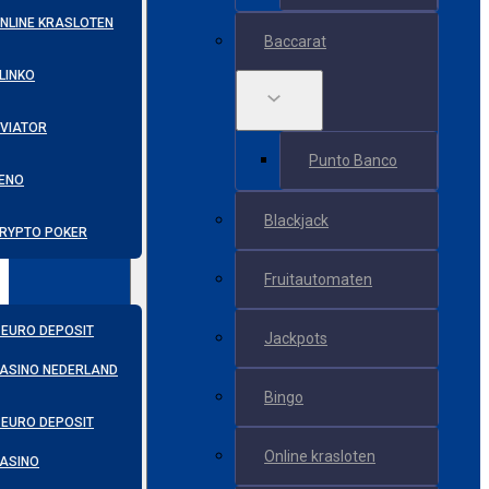
NLINE KRASLOTEN
Baccarat
LINKO
VIATOR
Punto Banco
ENO
Blackjack
RYPTO POKER
Fruitautomaten
 EURO DEPOSIT
Jackpots
ASINO NEDERLAND
Bingo
 EURO DEPOSIT
Online krasloten
ASINO