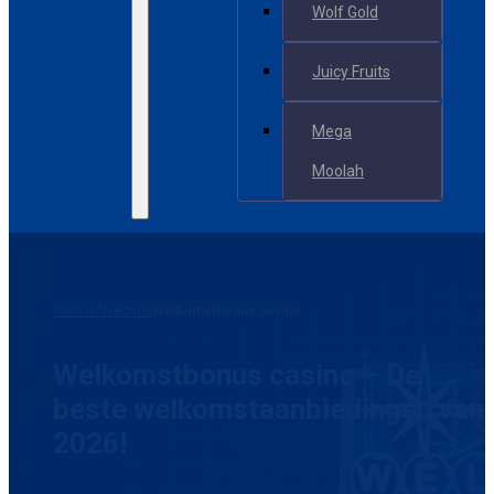
Wolf Gold
Juicy Fruits
Mega
Moolah
Casino NL
Bonus
Welkomstbonus casino
Welkomstbonus casino – De
beste welkomstaanbiedingen van
2026!