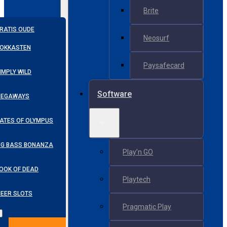
Brite
RATIS OUDE
Neosurf
OKKASTEN
Paysafecard
IMPLY WILD
Software
EGAWAYS
ATES OF OLYMPUS
IG BASS BONANZA
Play’n GO
OOK OF DEAD
Playtech
EER SLOTS
Pragmatic Play