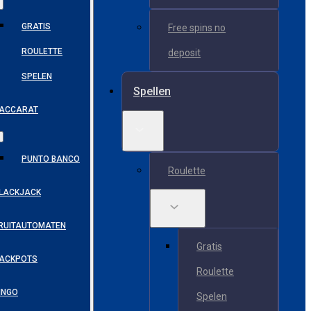
GRATIS
Free spins no
ROULETTE
deposit
SPELEN
Spellen
ACCARAT
PUNTO BANCO
Roulette
LACKJACK
RUITAUTOMATEN
Gratis
ACKPOTS
Roulette
INGO
Spelen