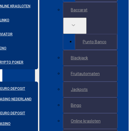
NLINE KRASLOTEN
Baccarat
LINKO
VIATOR
Punto Banco
ENO
Blackjack
RYPTO POKER
Fruitautomaten
 EURO DEPOSIT
Jackpots
ASINO NEDERLAND
Bingo
 EURO DEPOSIT
Online krasloten
ASINO