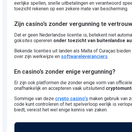
eerlijke spellen, snelle uitbetalingen en verantwoord sp
toezicht rekenen op een zekere mate van bescherming.
Zijn casino’s zonder vergunning te vertrou
Dat er geen Nederlandse licentie is, betekent niet autom
goksites opereren
onder toezicht van buitenlandse au
Bekende licenties uit landen als Malta of Curaçao bieden
over zijn werkwijze en
softwareleveranciers
.
En casino’s zonder enige vergunning?
Er zijn ook platformen die zonder enige vorm van officiël
onafhankelijk en accepteren vaak uitsluitend
cryptomunt
Sommige van deze
crypto casino’s
maken gebruik van zo
code kunt controleren of het spelverloop eerlijk is verlo
biedt, vereist het wel enige kennis van zaken.