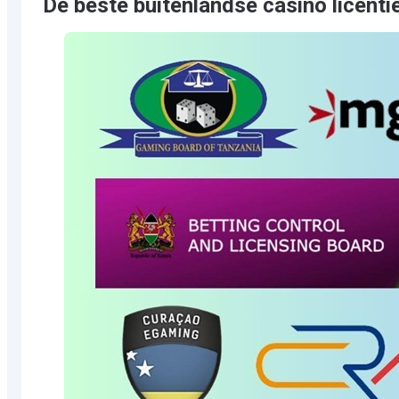
De beste buitenlandse casino licenti