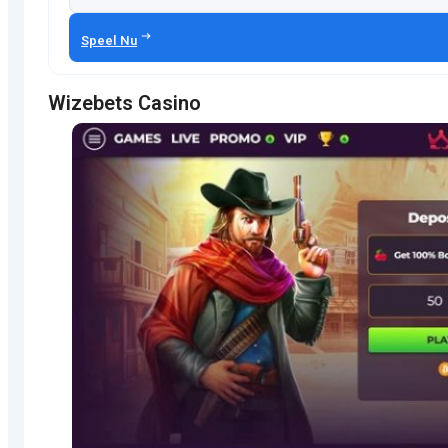
Speel Nu
Wizebets Casino