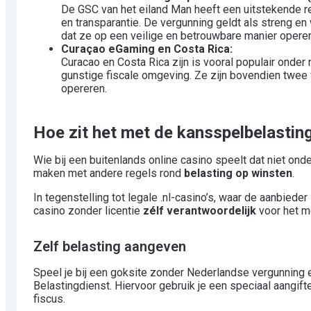
De GSC van het eiland Man heeft een uitstekende r
en transparantie. De vergunning geldt als streng e
dat ze op een veilige en betrouwbare manier operer
Curaçao eGaming en Costa Rica:
Curacao en Costa Rica zijn is vooral populair onde
gunstige fiscale omgeving. Ze zijn bovendien twee 
opereren.
Hoe zit het met de kansspelbelasting
Wie bij een buitenlands online casino speelt dat niet onde
maken met andere regels rond
belasting op winsten
.
In tegenstelling tot legale .nl-casino’s, waar de aanbieder
casino zonder licentie
zélf verantwoordelijk
voor het m
Zelf belasting aangeven
Speel je bij een goksite zonder Nederlandse vergunning e
Belastingdienst. Hiervoor gebruik je een speciaal aangift
fiscus.