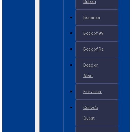
Splash
Bonanza
Book of 99
Book of Ra
Dead or
Alive
Fire Joker
Gonzo’s
Quest