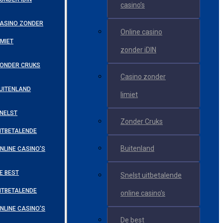
casino’s
ASINO ZONDER
Online casino
IMIET
zonder iDIN
ONDER CRUKS
Casino zonder
UITENLAND
limiet
NELST
Zonder Cruks
ITBETALENDE
Buitenland
NLINE CASINO’S
E BEST
Snelst uitbetalende
ITBETALENDE
online casino’s
NLINE CASINO’S
De best