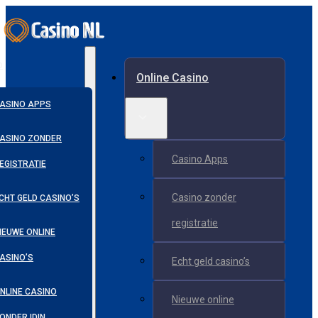
O
Online Casino
ASINO APPS
ASINO ZONDER
Casino Apps
EGISTRATIE
Casino zonder
CHT GELD CASINO’S
registratie
IEUWE ONLINE
ASINO’S
Echt geld casino’s
NLINE CASINO
Nieuwe online
ONDER IDIN