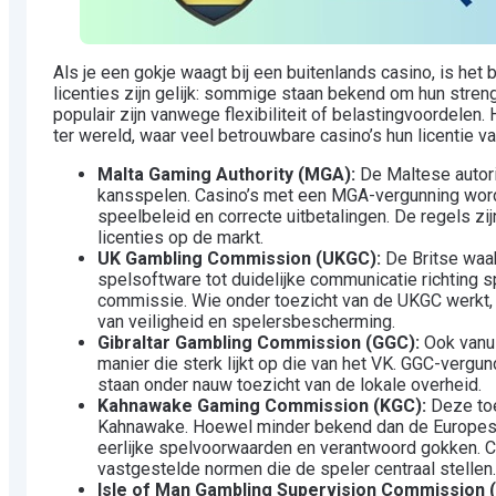
Als je een gokje waagt bij een buitenlands casino, is het 
licenties zijn gelijk: sommige staan bekend om hun strenge 
populair zijn vanwege flexibiliteit of belastingvoordele
ter wereld, waar veel betrouwbare casino’s hun licentie v
Malta Gaming Authority (MGA):
De Maltese autori
kansspelen. Casino’s met een MGA-vergunning word
speelbeleid en correcte uitbetalingen. De regels zi
licenties op de markt.
UK Gambling Commission (UKGC):
De Britse waak
spelsoftware tot duidelijke communicatie richting s
commissie. Wie onder toezicht van de UKGC werkt,
van veiligheid en spelersbescherming.
Gibraltar Gambling Commission (GGC):
Ook vanui
manier die sterk lijkt op die van het VK. GGC-verg
staan onder nauw toezicht van de lokale overheid.
Kahnawake Gaming Commission (KGC):
Deze to
Kahnawake. Hoewel minder bekend dan de Europese i
eerlijke spelvoorwaarden en verantwoord gokken. 
vastgestelde normen die de speler centraal stellen.
Isle of Man Gambling Supervision Commission 