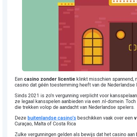
Een
casino zonder licentie
klinkt misschien spannend, m
casino dat géén toestemming heeft van de Nederlandse K
Sinds 2021 is zo’n vergunning verplicht voor kansspelaanb
ze legaal kansspelen aanbieden via een .nl-domein. Toch zij
die trekken volop de aandacht van Nederlandse spelers.
Deze
buitenlandse casino’s
beschikken vaak over een
v
Curaçao, Malta of Costa Rica
Zulke vergunningen gelden als bewijs dat het casino aa