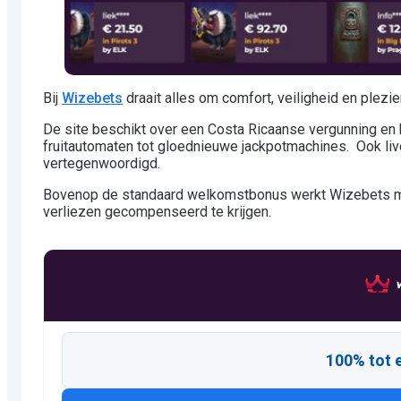
Bij
Wizebets
draait alles om comfort, veiligheid en plezier
De site beschikt over een Costa Ricaanse vergunning en 
fruitautomaten tot gloednieuwe jackpotmachines. Ook live
vertegenwoordigd.
Bovenop de standaard welkomstbonus werkt Wizebets met
verliezen gecompenseerd te krijgen.
100% tot 