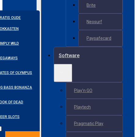
Brite
RATIS OUDE
Neosurf
OKKASTEN
Paysafecard
IMPLY WILD
Software
EGAWAYS
ATES OF OLYMPUS
IG BASS BONANZA
Play’n GO
OOK OF DEAD
Playtech
EER SLOTS
Pragmatic Play