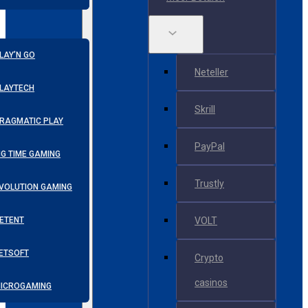
LAY’N GO
Neteller
LAYTECH
Skrill
RAGMATIC PLAY
PayPal
IG TIME GAMING
Trustly
VOLUTION GAMING
ETENT
VOLT
ETSOFT
Crypto
casinos
ICROGAMING