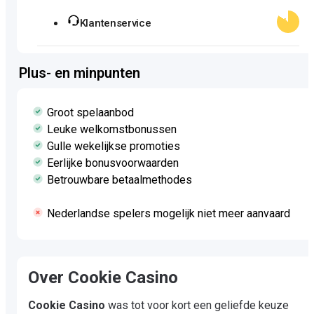
Klantenservice
4.2
Plus- en minpunten
Groot spelaanbod
Leuke welkomstbonussen
Gulle wekelijkse promoties
Eerlijke bonusvoorwaarden
Betrouwbare betaalmethodes
Nederlandse spelers mogelijk niet meer aanvaard
Over Cookie Casino
Cookie Casino
was tot voor kort een geliefde keuze