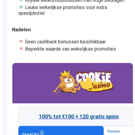
Royale welkomstbonussen met hoge bedragen
Leuke wekelijkse promoties voor extra
speelplezier
Nadelen
Geen cashback bonussen beschikbaar
Beperkte waarde van wekelijkse promoties
4.2
100% tot €100 + 120 gratis spins
Review
Speel Nu