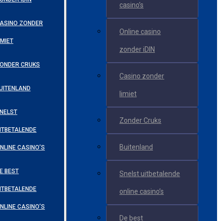
casino’s
ASINO ZONDER
Online casino
IMIET
zonder iDIN
ONDER CRUKS
Casino zonder
UITENLAND
limiet
NELST
Zonder Cruks
ITBETALENDE
Buitenland
NLINE CASINO’S
E BEST
Snelst uitbetalende
ITBETALENDE
online casino’s
NLINE CASINO’S
De best