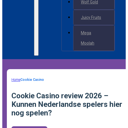
Wolf Gold
Juicy Fruits
Mega
Moolah
Home
Cookie Casino
Cookie Casino review 2026 –
Kunnen Nederlandse spelers hier
nog spelen?