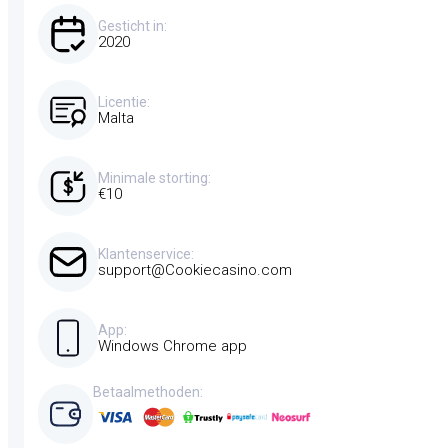
Gesticht in:
2020
Licentie:
Malta
Minimale storting:
€10
Klantenservice:
support@Cookiecasino.com
App:
Windows Chrome app
Betaalmethoden: