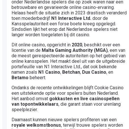
onder Nederlandse spelers die op zoek waren naar een
betrouwbare en gevarieerde online casino-ervaring.
Helaas heeft de situatie zich in 2023 drastisch veranderd
toen moederbedrijf
N1 Interactive Ltd.
door de
Kansspelautoriteit een forse boete kreeg opgelegd.
Sindsdien lijkt het erop dat Nederlandse spelers niet
langer worden toegelaten bij dit casino.
Dit online casino, opgericht in
2020
, beschikt over een
licentie van de
Malta Gaming Authority (MGA)
, een van
de meest gerespecteerde autoriteiten op het gebied van
online kansspelen. Het maakt deel uit van de uitgebreide
portefeuille van N1 Interactive Ltd., dat ook bekende
namen zoals
N1 Casino
,
Betchan
,
Dux Casino
, en
Betamo
beheert.
Ondanks de recente ontwikkelingen blijft Cookie Casino
een uitstekende optie voor spelers buiten Nederland.
Het aanbod omvat
gokkasten en live casinospellen
van topontwikkelaars
, die garant staan voor urenlang
speelplezier.
Daarnaast kunnen nieuwe spelers profiteren van een
royale welkomstbonus
, terwijl trouwe spelers worden