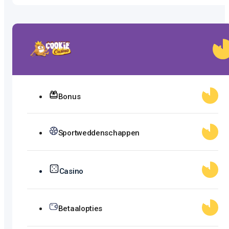
4.
Bonus
4.2
Sportweddenschappen
4.2
4.2
Casino
Betaalopties
4.2