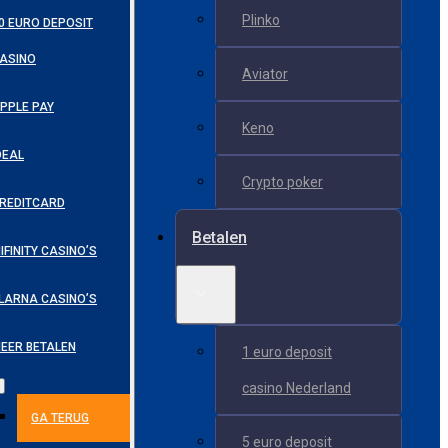
Plinko
0 EURO DEPOSIT
ASINO
Aviator
PPLE PAY
Keno
DEAL
Crypto poker
REDITCARD
Betalen
IFINITY CASINO’S
LARNA CASINO’S
EER BETALEN
1 euro deposit
casino Nederland
GA TERUG
5 euro deposit