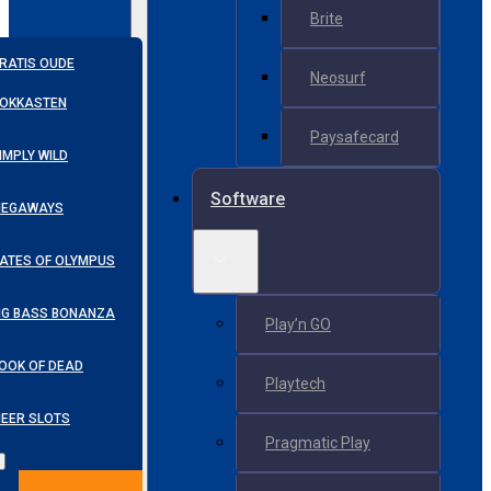
Brite
RATIS OUDE
Neosurf
OKKASTEN
Paysafecard
IMPLY WILD
Software
EGAWAYS
ATES OF OLYMPUS
IG BASS BONANZA
Play’n GO
OOK OF DEAD
Playtech
EER SLOTS
Pragmatic Play