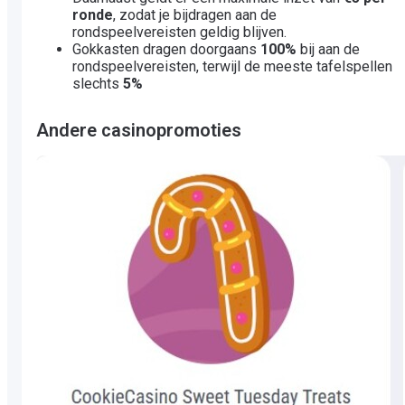
ronde
, zodat je bijdragen aan de
rondspeelvereisten geldig blijven.
Gokkasten dragen doorgaans
100%
bij aan de
rondspeelvereisten, terwijl de meeste tafelspellen
slechts
5%
Andere casinopromoties