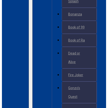
Splash
Bonanza
Book of 99
Book of Ra
Dead or
Alive
Fire Joker
Gonzo’s
Quest