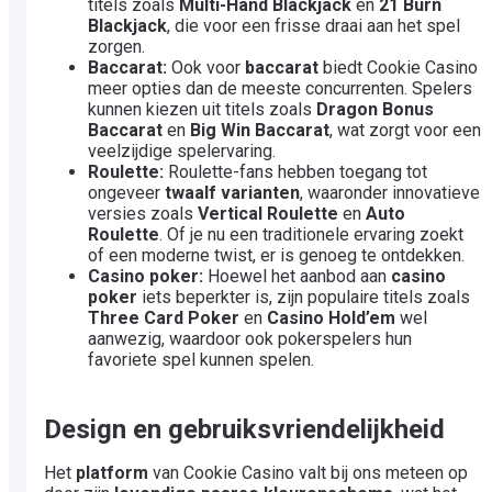
titels zoals
Multi-Hand Blackjack
en
21 Burn
Blackjack
, die voor een frisse draai aan het spel
zorgen.
Baccarat:
Ook voor
baccarat
biedt Cookie Casino
meer opties dan de meeste concurrenten. Spelers
kunnen kiezen uit titels zoals
Dragon Bonus
Baccarat
en
Big Win Baccarat
, wat zorgt voor een
veelzijdige spelervaring.
Roulette:
Roulette-fans hebben toegang tot
ongeveer
twaalf varianten
, waaronder innovatieve
versies zoals
Vertical Roulette
en
Auto
Roulette
. Of je nu een traditionele ervaring zoekt
of een moderne twist, er is genoeg te ontdekken.
Casino poker:
Hoewel het aanbod aan
casino
poker
iets beperkter is, zijn populaire titels zoals
Three Card Poker
en
Casino Hold’em
wel
aanwezig, waardoor ook pokerspelers hun
favoriete spel kunnen spelen.
Design en gebruiksvriendelijkheid
Het
platform
van Cookie Casino valt bij ons meteen op