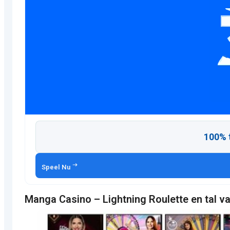
100% 
Speel Nu
Manga Casino – Lightning Roulette en tal v