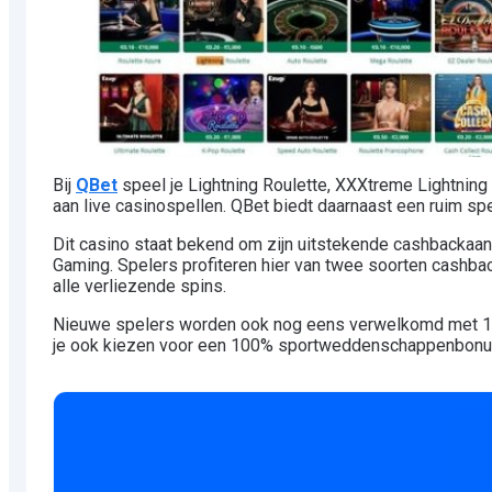
Bij
QBet
speel je Lightning Roulette, XXXtreme Lightnin
aan live casinospellen. QBet biedt daarnaast een ruim sp
Dit casino staat bekend om zijn uitstekende cashbackaanb
Gaming. Spelers profiteren hier van twee soorten cashb
alle verliezende spins.
Nieuwe spelers worden ook nog eens verwelkomd met 10 
je ook kiezen voor een 100% sportweddenschappenbonus