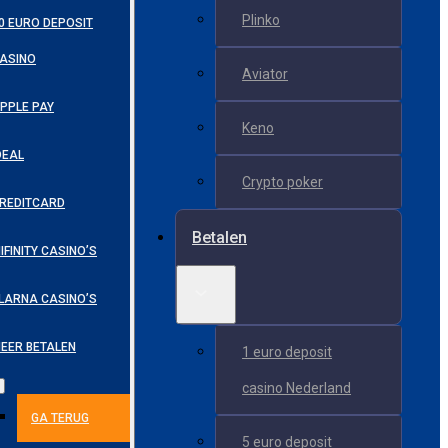
Plinko
0 EURO DEPOSIT
ASINO
Aviator
PPLE PAY
Keno
DEAL
Crypto poker
REDITCARD
Betalen
IFINITY CASINO’S
LARNA CASINO’S
EER BETALEN
1 euro deposit
casino Nederland
GA TERUG
5 euro deposit