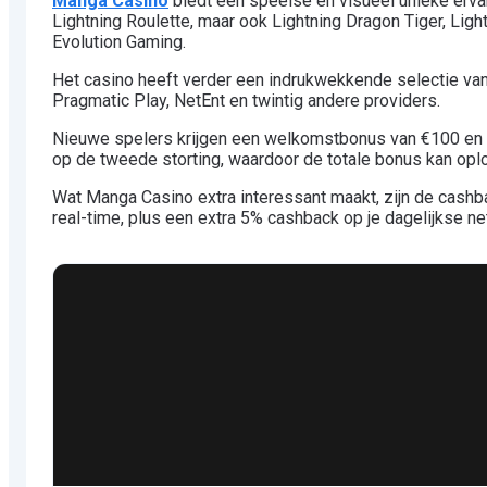
Manga Casino
biedt een speelse en visueel unieke ervar
Lightning Roulette, maar ook Lightning Dragon Tiger, Ligh
Evolution Gaming.
Het casino heeft verder een indrukwekkende selectie van
Pragmatic Play, NetEnt en twintig andere providers.
Nieuwe spelers krijgen een welkomstbonus van €100 en 
op de tweede storting, waardoor de totale bonus kan opl
Wat Manga Casino extra interessant maakt, zijn de cashba
real-time, plus een extra 5% cashback op je dagelijkse ne