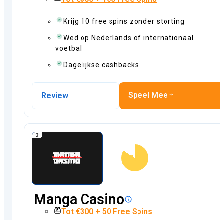
Krijg 10 free spins zonder storting
Wed op Nederlands of internationaal
voetbal
Dagelijkse cashbacks
Speel Mee
Review
4.2
Manga Casino
Tot €300 + 50 Free Spins