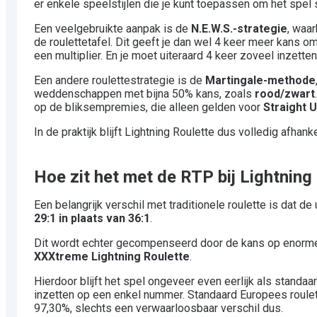
er enkele speelstijlen die je kunt toepassen om het spel
Een veelgebruikte aanpak is de
N.E.W.S.-strategie
, waa
de roulettetafel. Dit geeft je dan wel 4 keer meer kans 
een multiplier. En je moet uiteraard 4 keer zoveel inzetten, 
Een andere roulettestrategie is de
Martingale-methode
weddenschappen met bijna 50% kans, zoals
rood/zwart
op de bliksempremies, die alleen gelden voor
Straight 
In de praktijk blijft Lightning Roulette dus volledig afhanke
Hoe zit het met de RTP bij Lightning
Een belangrijk verschil met traditionele roulette is dat de
29:1 in plaats van 36:1
.
Dit wordt echter gecompenseerd door de kans op enorme 
XXXtreme Lightning Roulette
.
Hierdoor blijft het spel ongeveer even eerlijk als standaa
inzetten op een enkel nummer. Standaard Europees roule
97,30%, slechts een verwaarloosbaar verschil dus.