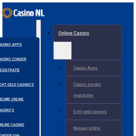
O
Online Casino
ASINO APPS
ASINO ZONDER
Casino Apps
EGISTRATIE
Casino zonder
CHT GELD CASINO’S
registratie
IEUWE ONLINE
ASINO’S
Echt geld casino’s
NLINE CASINO
Nieuwe online
ONDER IDIN