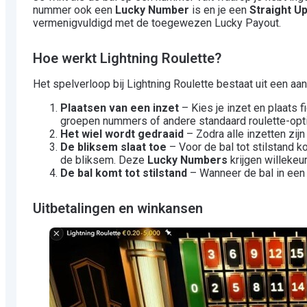
nummer ook een
Lucky Number
is en je een
Straight Up
vermenigvuldigd met de toegewezen Lucky Payout.
Hoe werkt Lightning Roulette?
Het spelverloop bij Lightning Roulette bestaat uit een aan
Plaatsen van een inzet
– Kies je inzet en plaats 
groepen nummers of andere standaard roulette-opt
Het wiel wordt gedraaid
– Zodra alle inzetten zijn
De bliksem slaat toe
– Voor de bal tot stilstand 
de bliksem. Deze
Lucky Numbers
krijgen willeke
De bal komt tot stilstand
– Wanneer de bal in een
Uitbetalingen en winkansen