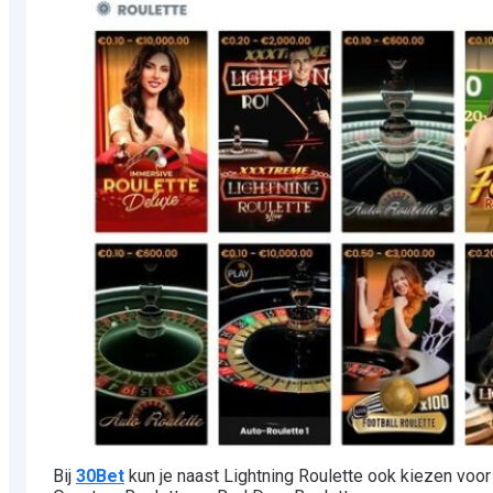
Bij
30Bet
kun je naast Lightning Roulette ook kiezen voo