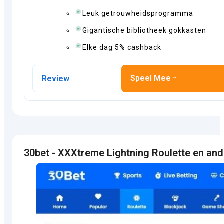
Leuk getrouwheidsprogramma
Gigantische bibliotheek gokkasten
Elke dag 5% cashback
Speel Mee
Review
30bet - XXXtreme Lightning Roulette en and