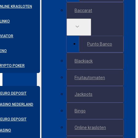
NLINE KRASLOTEN
Baccarat
LINKO
VIATOR
Punto Banco
ENO
Blackjack
RYPTO POKER
Fruitautomaten
 EURO DEPOSIT
Jackpots
ASINO NEDERLAND
Bingo
 EURO DEPOSIT
Online krasloten
ASINO