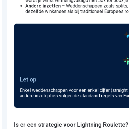
wordt je winst vermenigvuldigd met 50x tot 500x je 
Andere inzetten
– Weddenschappen zoals splits, c
dezelfde winkansen als bij traditioneel Europees ro
Let op
Enkel weddenschappen voor een enkel cijfer (straight 
andere inzetopties volgen de standaard regels van Eu
Is er een strategie voor Lightning Roulette?