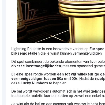
Lightning Roulette is een innovatieve variant op
Europees
bliksemgetallen
die je winst kunnen vermenigvuldigen.
Dit spel combineert de bekende elementen van live roule
diverse inzetmogelijkheden
, met een spannend game 
Bij elke speelronde worden
één tot vijf willekeurige ge
vermenigvuldiger tussen 50x en 500x
. Nadat de inzet
deze
Lucky Numbers
te bepalen.
De bal wordt vervolgens automatisch in het wiel gelanceer
traditionele roulette kun je inzetten op zowel een enkel
Je wint als de bal op een nummer valt waarop je hebt in