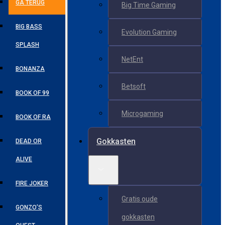
GA TERUG
Big Time Gaming
BIG BASS
Evolution Gaming
SPLASH
NetEnt
BONANZA
Betsoft
BOOK OF 99
Microgaming
BOOK OF RA
Gokkasten
DEAD OR
ALIVE
FIRE JOKER
Gratis oude
GONZO’S
gokkasten