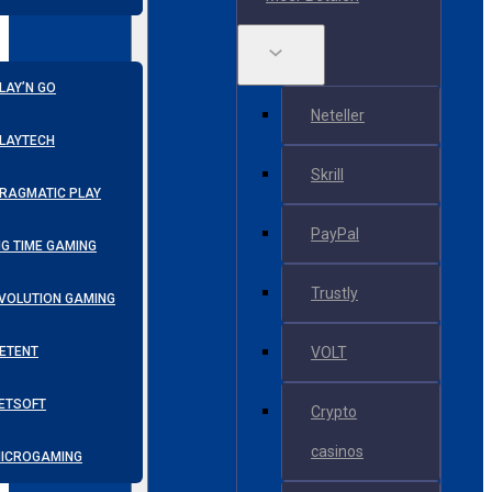
LAY’N GO
Neteller
LAYTECH
Skrill
RAGMATIC PLAY
PayPal
IG TIME GAMING
Trustly
VOLUTION GAMING
ETENT
VOLT
ETSOFT
Crypto
casinos
ICROGAMING