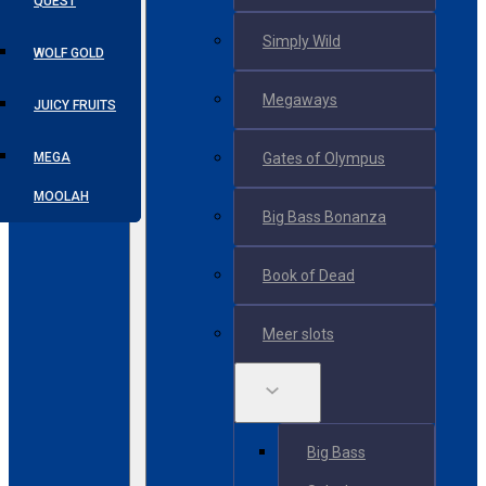
QUEST
Simply Wild
WOLF GOLD
Megaways
JUICY FRUITS
MEGA
Gates of Olympus
MOOLAH
Big Bass Bonanza
Book of Dead
Meer slots
Big Bass