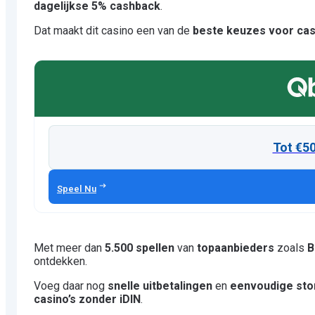
dagelijkse 5% cashback
.
Dat maakt dit casino een van de
beste keuzes voor ca
Tot €50
Speel Nu
Met meer dan
5.500 spellen
van
topaanbieders
zoals
B
ontdekken.
Voeg daar nog
snelle uitbetalingen
en
eenvoudige sto
casino’s zonder iDIN
.