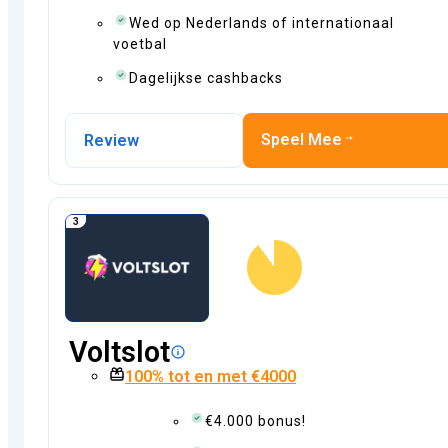
Wed op Nederlands of internationaal
voetbal
Dagelijkse cashbacks
Speel Mee
Review
4.5
Voltslot
100% tot en met €4000
€4.000 bonus!