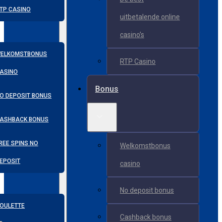
TP CASINO
uitbetalende online
casino’s
ELKOMSTBONUS
RTP Casino
ASINO
Bonus
O DEPOSIT BONUS
ASHBACK BONUS
REE SPINS NO
Welkomstbonus
EPOSIT
casino
No deposit bonus
OULETTE
Cashback bonus