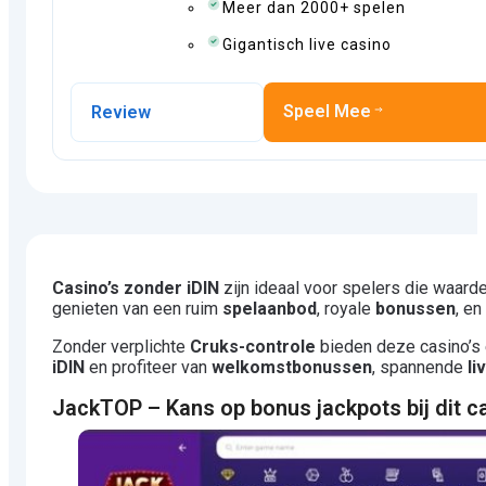
Meer dan 2000+ spelen
Gigantisch live casino
Speel Mee
Review
Casino’s zonder iDIN
zijn ideaal voor spelers die waard
genieten van een ruim
spelaanbod
, royale
bonussen
, e
Zonder verplichte
Cruks-controle
bieden deze casino’s
iDIN
en profiteer van
welkomstbonussen
, spannende
li
JackTOP – Kans op bonus jackpots bij dit c