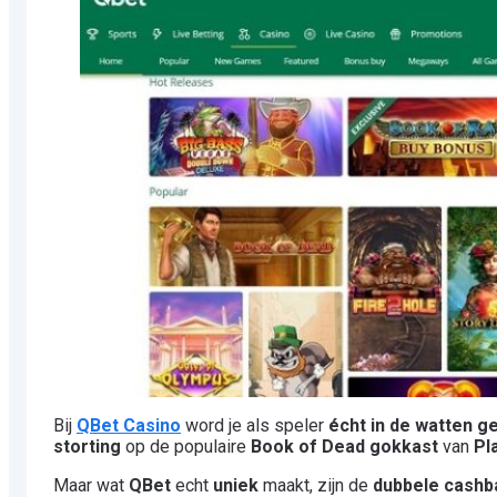
Bij
QBet Casino
word je als speler
écht in de watten g
storting
op de populaire
Book of Dead gokkast
van
Pl
Maar wat
QBet
echt
uniek
maakt, zijn de
dubbele cashb