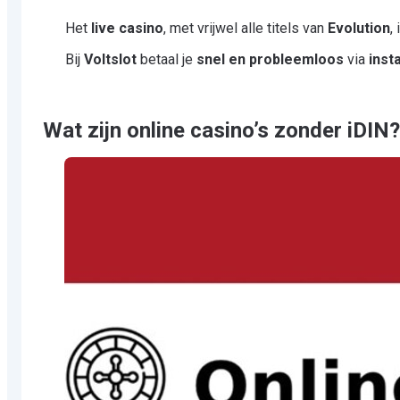
Het
live casino
, met vrijwel alle titels van
Evolution
,
Bij
Voltslot
betaal je
snel en probleemloos
via
inst
Wat zijn online casino’s zonder iDIN?