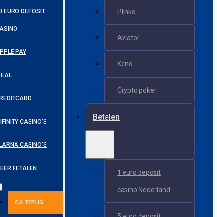
0 EURO DEPOSIT
Plinko
ASINO
Aviator
PPLE PAY
Keno
DEAL
Crypto poker
REDITCARD
Betalen
IFINITY CASINO’S
LARNA CASINO’S
EER BETALEN
1 euro deposit
casino Nederland
GA TERUG
5 euro deposit