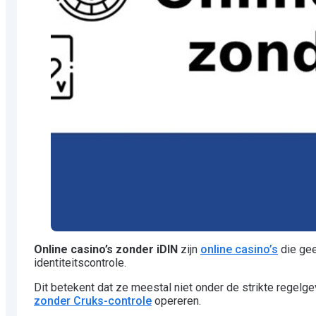
Online casino’s zonder iDIN
zijn
online casino’s
die gee
identiteitscontrole.
Dit betekent dat ze meestal niet onder de strikte regelg
zonder Cruks-controle
opereren.