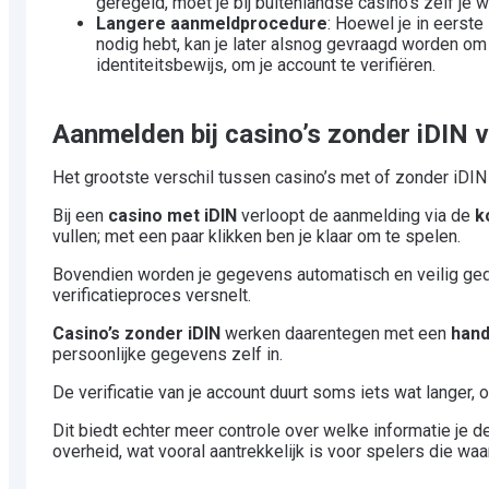
geregeld, moet je bij buitenlandse casino’s zelf je
Langere aanmeldprocedure
: Hoewel je in eerst
nodig hebt, kan je later alsnog gevraagd worden o
identiteitsbewijs, om je account te verifiëren.
Aanmelden bij casino’s zonder iDIN 
Het grootste verschil tussen casino’s met of zonder iDIN
Bij een
casino met iDIN
verloopt de aanmelding via de
k
vullen; met een paar klikken ben je klaar om te spelen.
Bovendien worden je gegevens automatisch en veilig gedee
verificatieproces versnelt.
Casino’s zonder iDIN
werken daarentegen met een
hand
persoonlijke gegevens zelf in.
De verificatie van je account duurt soms iets wat langer
Dit biedt echter meer controle over welke informatie je d
overheid, wat vooral aantrekkelijk is voor spelers die waa