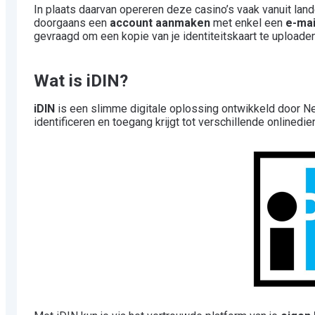
In plaats daarvan opereren deze casino’s vaak vanuit la
doorgaans een
account aanmaken
met enkel een
e-ma
gevraagd om een kopie van je identiteitskaart te uploaden
Wat is iDIN?
iDIN
is een slimme digitale oplossing ontwikkeld door Ne
identificeren en toegang krijgt tot verschillende onlined