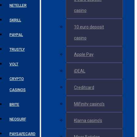
NETELLER
casino
SKRILL
10 euro deposit
PAYPAL
casino
TRUSTLY
Apple Pay
VOLT
iDEAL
CRYPTO
Creditcard
CASINOS
MiFinity casino’s
BRITE
NEOSURF
Klarna casino’s
PAYSAFECARD