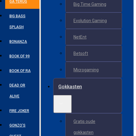
GA TERUG
Big Time Gaming
BIG BASS
Evolution Gaming
SPLASH
NetEnt
BONANZA
Betsoft
BOOK OF 99
Microgaming
BOOK OF RA
DEAD OR
Gokkasten
ALIVE
FIRE JOKER
Gratis oude
GONZO’S
gokkasten