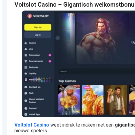
Voltslot Casino – Gigantisch welkomstbonu
Voltslot Casino
weet indruk te maken met een
giganti
nieuwe spelers.