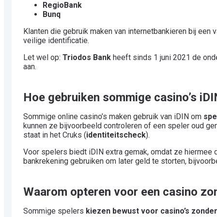
RegioBank
Bunq
Klanten die gebruik maken van internetbankieren bij een 
veilige identificatie.
Let wel op:
Triodos Bank
heeft sinds 1 juni 2021 de ond
aan.
Hoe gebruiken sommige casino’s iDI
Sommige online casino’s maken gebruik van iDIN om
spe
kunnen ze bijvoorbeeld controleren of een speler oud ge
staat in het Cruks (
identiteitscheck
).
Voor spelers biedt iDIN extra gemak, omdat ze hiermee 
bankrekening gebruiken om later geld te storten, bijvoorb
Waarom opteren voor een casino zo
Sommige spelers
kiezen bewust voor casino’s zonder