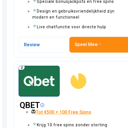
Speciale bonusjackpots en free spins
Design en gebruiksvriendelijkheid zijn
modern en functioneel
Live chatfunctie voor directe hulp
Speel Mee
Review
4.5
QBET
Tot €500 + 100 Free Spins
Krijg 10 free spins zonder storting