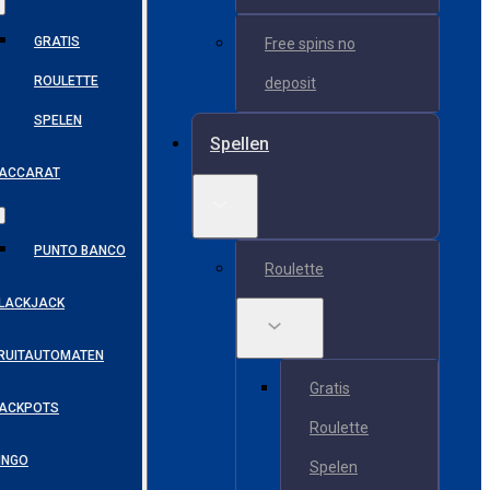
GRATIS
Free spins no
ROULETTE
deposit
SPELEN
Spellen
ACCARAT
PUNTO BANCO
Roulette
LACKJACK
RUITAUTOMATEN
Gratis
ACKPOTS
Roulette
INGO
Spelen