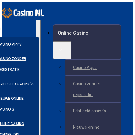
O
Online Casino
ASINO APPS
ASINO ZONDER
Casino Apps
EGISTRATIE
Casino zonder
CHT GELD CASINO’S
registratie
IEUWE ONLINE
ASINO’S
Echt geld casino’s
NLINE CASINO
Nieuwe online
ONDER IDIN