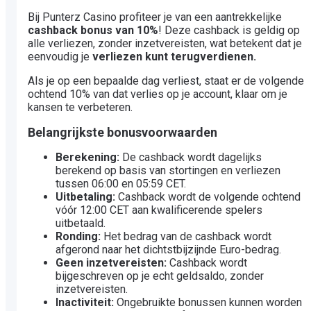
Bij Punterz Casino profiteer je van een aantrekkelijke
cashback bonus van 10%
! Deze cashback is geldig op
alle verliezen, zonder inzetvereisten, wat betekent dat je
eenvoudig je
verliezen kunt terugverdienen.
Als je op een bepaalde dag verliest, staat er de volgende
ochtend 10% van dat verlies op je account, klaar om je
kansen te verbeteren.
Belangrijkste bonusvoorwaarden
Berekening:
De cashback wordt dagelijks
berekend op basis van stortingen en verliezen
tussen 06:00 en 05:59 CET.
Uitbetaling:
Cashback wordt de volgende ochtend
vóór 12:00 CET aan kwalificerende spelers
uitbetaald.
Ronding:
Het bedrag van de cashback wordt
afgerond naar het dichtstbijzijnde Euro-bedrag.
Geen inzetvereisten:
Cashback wordt
bijgeschreven op je echt geldsaldo, zonder
inzetvereisten.
Inactiviteit:
Ongebruikte bonussen kunnen worden