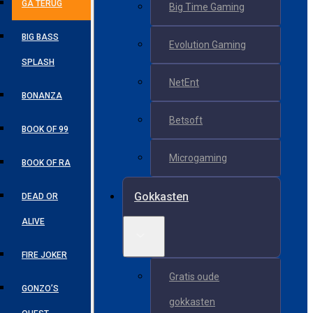
GA TERUG
Big Time Gaming
BIG BASS
Evolution Gaming
SPLASH
NetEnt
BONANZA
Betsoft
BOOK OF 99
Microgaming
BOOK OF RA
Gokkasten
DEAD OR
ALIVE
FIRE JOKER
Gratis oude
GONZO’S
gokkasten