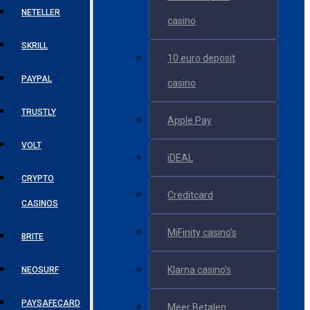
NETELLER
casino
SKRILL
10 euro deposit
PAYPAL
casino
TRUSTLY
Apple Pay
VOLT
iDEAL
CRYPTO
Creditcard
CASINOS
MiFinity casino’s
BRITE
Klarna casino’s
NEOSURF
PAYSAFECARD
Meer Betalen