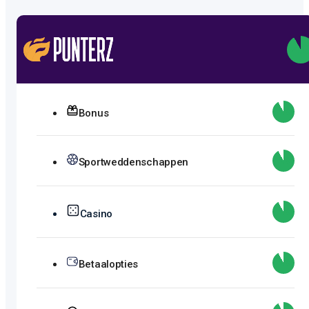
4.
Bonus
4.6
Sportweddenschappen
4.6
4.6
Casino
Betaalopties
4.6