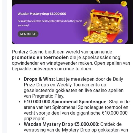
Punterz Casino biedt een wereld van spannende
promoties en toernooien
die je speelsessies nog
opwindender en winstgevender maken. Open spellen van
bepaalde ontwerpers om mee te doen:
Drops & Wins:
Laat je meeslepen door de Daily
Prize Drops en Weekly Tournaments op
geselecteerde gokkasten en live casino spellen
van Pragmatic Play.
€10.000.000 Spinomenal Spinoleague:
Stap in de
arena van het Spinomenal Spinoleague toernooi en
vecht voor je deel van de gigantische €10.000.000
prijzenpot.
Wazdan Mystery Drop €5.000.000:
Ontdek de
verrassing van de Mystery Drop op gokkasten van