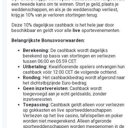
een tweede kans om te winnen. Stort je geld, plaats je
weddenschappen, en als je de weddenschap verliest,
krijg je 10% van je verloren stortingen terug.
Deze 10% dagelijkse cashback is het hele jaar door
beschikbaar en geldt voor alle
live
sportevenementen.
Belangrijkste Bonusvoorwaarden:
Berekening:
De cashback wordt dagelijks
berekend op basis van stortingen en verliezen
tussen 06:00 en 05:59 CET.
Uitbetaling:
Kwalificerende spelers ontvangen hun
cashback vóór 12:00 CET de volgende ochtend.
Ronding:
Het cashbackbedrag wordt afgerond naar
het dichtstbijzijnde Euro-bedrag.
Geen inzetvereisten:
Cashback wordt
toegevoegd aan je echt geldsaldo, zonder
inzetvereisten.
Toepassing:
Cashback geldt alleen voor verliezen
op gokkasten en live sportweddenschappen.
Verliezen op het live casino, tafelspellen en poker
worden niet meegerekend. Alleen afgeronde
sportweddenschappen worden meegenomen in de