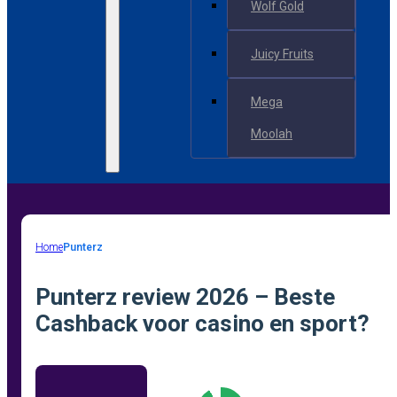
Wolf Gold
Juicy Fruits
Mega
Moolah
Home
Punterz
Punterz review 2026 – Beste
Cashback voor casino en sport?