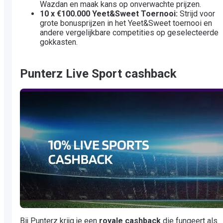
Wazdan en maak kans op onverwachte prijzen.
10 x €100.000 Yeet&Sweet Toernooi:
Strijd voor
grote bonusprijzen in het Yeet&Sweet toernooi en
andere vergelijkbare competities op geselecteerde
gokkasten.
Punterz Live Sport cashback
Bij Punterz krijg je een
royale cashback
die fungeert als