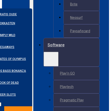
Brite
RATIS OUDE
Neosurf
OKKASTEN
Paysafecard
IMPLY WILD
Software
EGAWAYS
ATES OF OLYMPUS
IG BASS BONANZA
Play’n GO
OOK OF DEAD
Playtech
EER SLOTS
Pragmatic Play