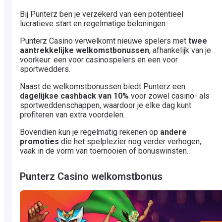
Bij Punterz ben je verzekerd van een potentieel
lucratieve start en regelmatige beloningen.
Punterz Casino verwelkomt nieuwe spelers met
twee
aantrekkelijke welkomstbonussen
, afhankelijk van je
voorkeur: een voor casinospelers en een voor
sportwedders.
Naast de welkomstbonussen biedt Punterz een
dagelijkse cashback van 10%
voor zowel casino- als
sportweddenschappen, waardoor je elke dag kunt
profiteren van extra voordelen.
Bovendien kun je regelmatig rekenen op
andere
promoties
die het spelplezier nog verder verhogen,
vaak in de vorm van toernooien of bonuswinsten.
Punterz Casino welkomstbonus