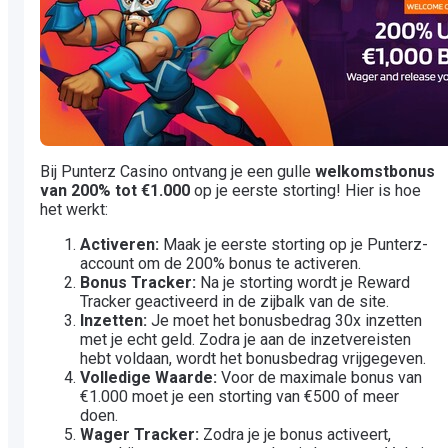
Bij Punterz Casino ontvang je een gulle
welkomstbonus
van 200% tot €1.000
op je eerste storting! Hier is hoe
het werkt:
Activeren:
Maak je eerste storting op je Punterz-
account om de 200% bonus te activeren.
Bonus Tracker:
Na je storting wordt je Reward
Tracker geactiveerd in de zijbalk van de site.
Inzetten:
Je moet het bonusbedrag 30x inzetten
met je echt geld. Zodra je aan de inzetvereisten
hebt voldaan, wordt het bonusbedrag vrijgegeven.
Volledige Waarde:
Voor de maximale bonus van
€1.000 moet je een storting van €500 of meer
doen.
Wager Tracker:
Zodra je je bonus activeert,