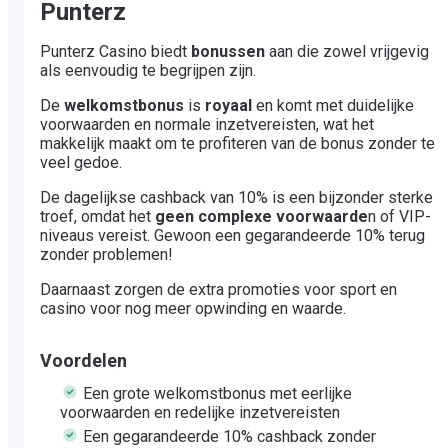
Punterz
Punterz Casino biedt
bonussen
aan die zowel vrijgevig
als eenvoudig te begrijpen zijn.
De
welkomstbonus
is
royaal
en komt met duidelijke
voorwaarden en normale inzetvereisten, wat het
makkelijk maakt om te profiteren van de bonus zonder te
veel gedoe.
De dagelijkse cashback van 10% is een bijzonder sterke
troef, omdat het
geen complexe voorwaarde
n of VIP-
niveaus vereist. Gewoon een gegarandeerde 10% terug
zonder problemen!
Daarnaast zorgen de extra promoties voor sport en
casino voor nog meer opwinding en waarde.
Voordelen
Een grote welkomstbonus met eerlijke
voorwaarden en redelijke inzetvereisten
Een gegarandeerde 10% cashback zonder