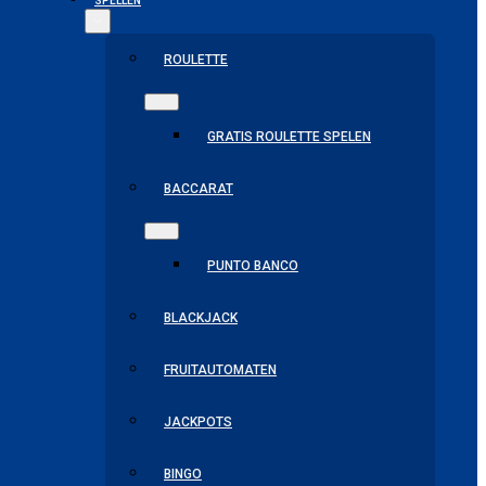
SPELLEN
ROULETTE
GRATIS ROULETTE SPELEN
BACCARAT
PUNTO BANCO
BLACKJACK
FRUITAUTOMATEN
JACKPOTS
BINGO