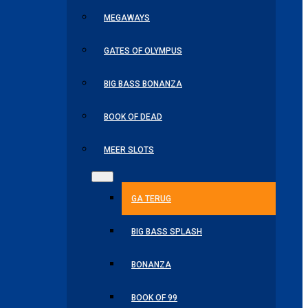
MEGAWAYS
GATES OF OLYMPUS
BIG BASS BONANZA
BOOK OF DEAD
MEER SLOTS
GA TERUG
BIG BASS SPLASH
BONANZA
BOOK OF 99