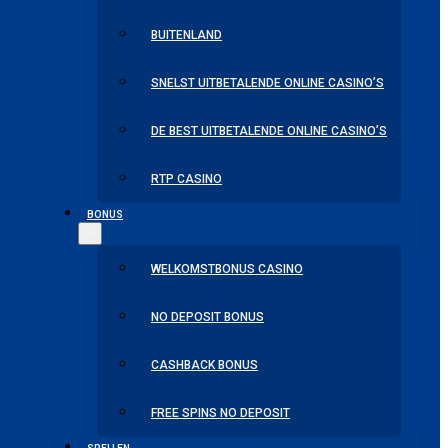
BUITENLAND
SNELST UITBETALENDE ONLINE CASINO’S
DE BEST UITBETALENDE ONLINE CASINO’S
RTP CASINO
BONUS
WELKOMSTBONUS CASINO
NO DEPOSIT BONUS
CASHBACK BONUS
FREE SPINS NO DEPOSIT