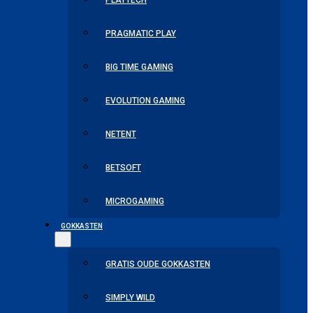
PLAYTECH
PRAGMATIC PLAY
BIG TIME GAMING
EVOLUTION GAMING
NETENT
BETSOFT
MICROGAMING
GOKKASTEN
GRATIS OUDE GOKKASTEN
SIMPLY WILD