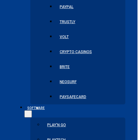
PAYPAL
TRUSTLY
VOLT
CRYPTO CASINOS
BRITE
NEOSURF
PAYSAFECARD
SOFTWARE
PLAY’N GO