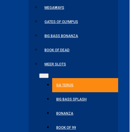
MEGAWAYS
GATES OF OLYMPUS
BIG BASS BONANZA
BOOK OF DEAD
MEER SLOTS
GA TERUG
BIG BASS SPLASH
BONANZA
BOOK OF 99