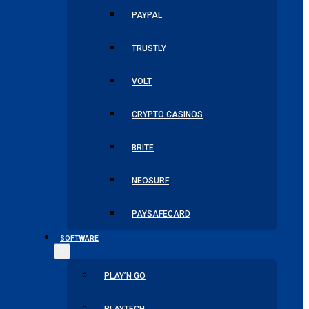
PAYPAL
TRUSTLY
VOLT
CRYPTO CASINOS
BRITE
NEOSURF
PAYSAFECARD
SOFTWARE
PLAY’N GO