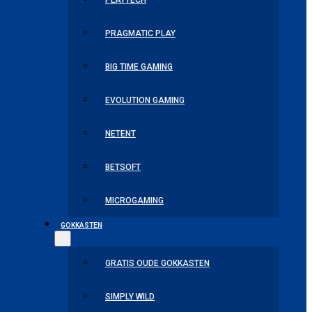
PLAYTECH
PRAGMATIC PLAY
BIG TIME GAMING
EVOLUTION GAMING
NETENT
BETSOFT
MICROGAMING
GOKKASTEN
GRATIS OUDE GOKKASTEN
SIMPLY WILD