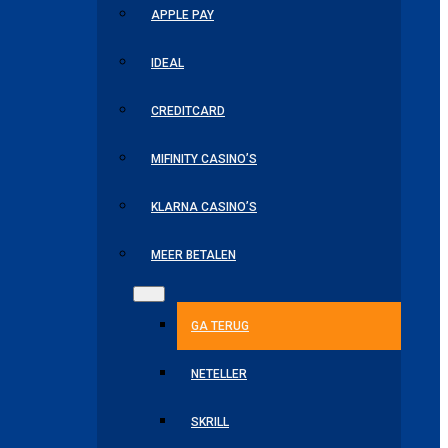
APPLE PAY
IDEAL
CREDITCARD
MIFINITY CASINO’S
KLARNA CASINO’S
MEER BETALEN
GA TERUG
NETELLER
SKRILL