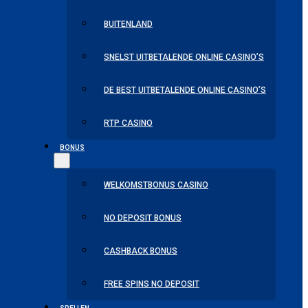
BUITENLAND
SNELST UITBETALENDE ONLINE CASINO’S
DE BEST UITBETALENDE ONLINE CASINO’S
RTP CASINO
BONUS
WELKOMSTBONUS CASINO
NO DEPOSIT BONUS
CASHBACK BONUS
FREE SPINS NO DEPOSIT