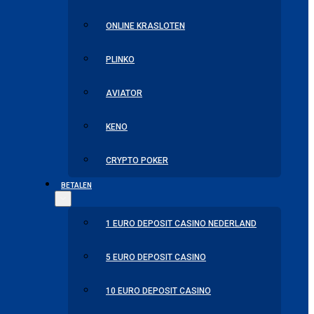
ONLINE KRASLOTEN
PLINKO
AVIATOR
KENO
CRYPTO POKER
BETALEN
1 EURO DEPOSIT CASINO NEDERLAND
5 EURO DEPOSIT CASINO
10 EURO DEPOSIT CASINO