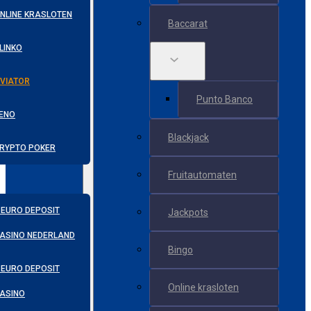
NLINE KRASLOTEN
Baccarat
LINKO
VIATOR
Punto Banco
ENO
Blackjack
RYPTO POKER
Fruitautomaten
 EURO DEPOSIT
Jackpots
ASINO NEDERLAND
Bingo
 EURO DEPOSIT
Online krasloten
ASINO