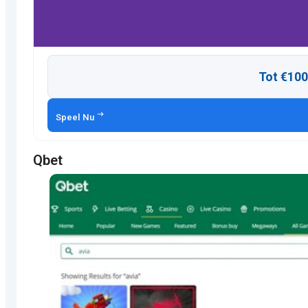
Tot €100
Speel Nu
Qbet