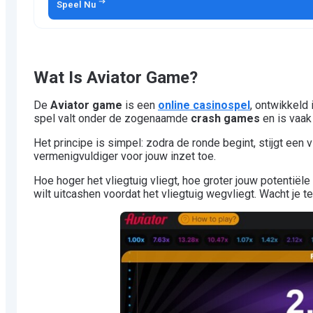
Speel Nu
Wat Is Aviator Game?
De
Aviator game
is een
online casinospel
, ontwikkeld
spel valt onder de zogenaamde
crash games
en is vaak 
Het principe is simpel: zodra de ronde begint, stijgt een 
vermenigvuldiger voor jouw inzet toe.
Hoe hoger het vliegtuig vliegt, hoe groter jouw potentiël
wilt uitcashen voordat het vliegtuig wegvliegt. Wacht je te 