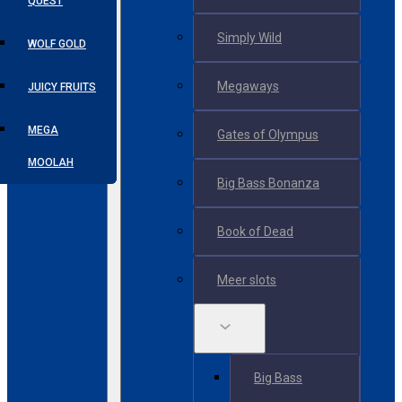
QUEST
Simply Wild
WOLF GOLD
Megaways
JUICY FRUITS
MEGA
Gates of Olympus
MOOLAH
Big Bass Bonanza
Book of Dead
Meer slots
Big Bass