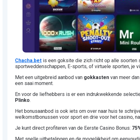
Chacha.bet
is een goksite die zich richt op alle soorten 
sportweddenschappen, E-sports, of virtuele sporten, je vind
Met een uitgebreid aanbod van
gokkasten
van meer da
een saai moment.
En voor de liefhebbers is er een indrukwekkende select
Plinko
.
Het bonusaanbod is ook iets om over naar huis te schrijv
welkomstbonussen voor sport en drie voor het casino, na
Je kunt direct profiteren van de Eerste Casino Bonus:
75%
Met snelle uitbetalingen en de mogelijkheid om eenvoudi