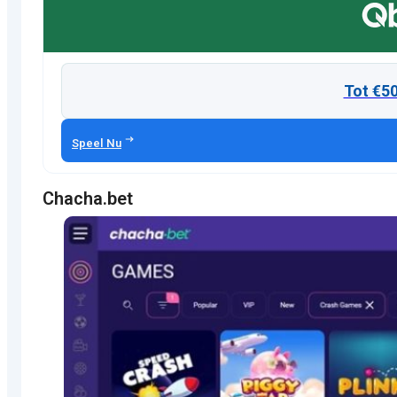
Tot €50
Speel Nu
Chacha.bet