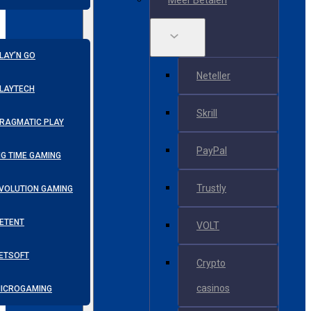
Meer Betalen
LAY’N GO
Neteller
LAYTECH
Skrill
RAGMATIC PLAY
PayPal
IG TIME GAMING
Trustly
VOLUTION GAMING
ETENT
VOLT
ETSOFT
Crypto
casinos
ICROGAMING