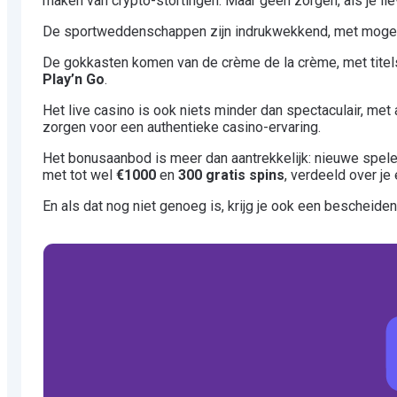
maken van crypto-stortingen. Maar geen zorgen, als je lie
De sportweddenschappen zijn indrukwekkend, met mogel
De gokkasten komen van de crème de la crème, met titel
Play’n Go
.
Het live casino is ook niets minder dan spectaculair, met
zorgen voor een authentieke casino-ervaring.
Het bonusaanbod is meer dan aantrekkelijk: nieuwe spe
met tot wel
€1000
en
300 gratis spins
, verdeeld over je 
En als dat nog niet genoeg is, krijg je ook een bescheide