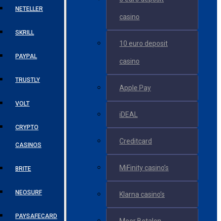
NETELLER
casino
SKRILL
10 euro deposit
PAYPAL
casino
TRUSTLY
Apple Pay
VOLT
iDEAL
CRYPTO
Creditcard
CASINOS
MiFinity casino’s
BRITE
NEOSURF
Klarna casino’s
PAYSAFECARD