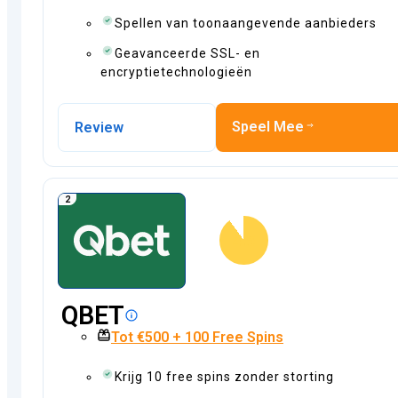
Spellen van toonaangevende aanbieders
Geavanceerde SSL- en
encryptietechnologieën
Speel Mee
Review
4.5
QBET
Tot €500 + 100 Free Spins
Krijg 10 free spins zonder storting