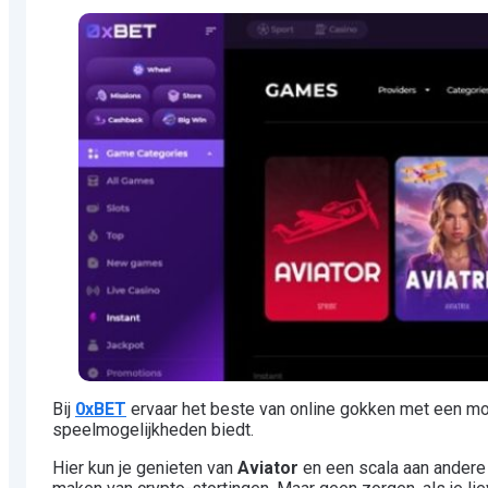
Bij
0xBET
ervaar het beste van online gokken met een mod
speelmogelijkheden biedt.
Hier kun je genieten van
Aviator
en een scala aan andere 