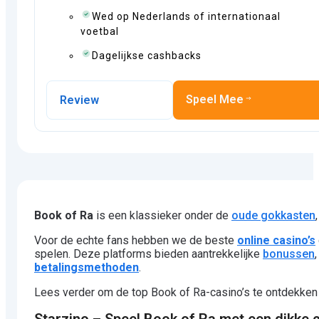
Wed op Nederlands of internationaal
voetbal
Dagelijkse cashbacks
Speel Mee
Review
Book of Ra
is een klassieker onder de
oude gokkasten
Voor de echte fans hebben we de beste
online casino’s
spelen. Deze platforms bieden aantrekkelijke
bonussen
betalingsmethoden
.
Lees verder om de top Book of Ra-casino’s te ontdekken 
Starzino – Speel Book of Ra met een dikke 