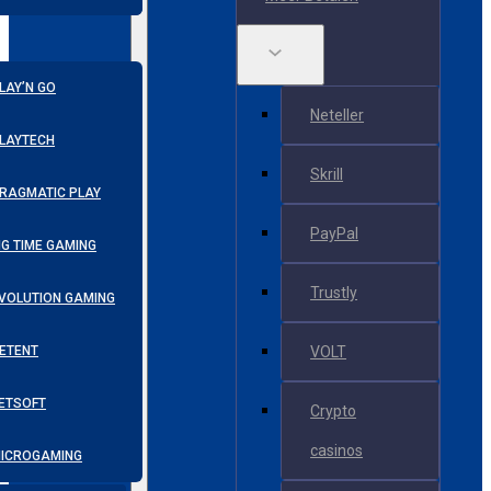
LAY’N GO
Neteller
LAYTECH
Skrill
RAGMATIC PLAY
PayPal
IG TIME GAMING
Trustly
VOLUTION GAMING
ETENT
VOLT
ETSOFT
Crypto
casinos
ICROGAMING