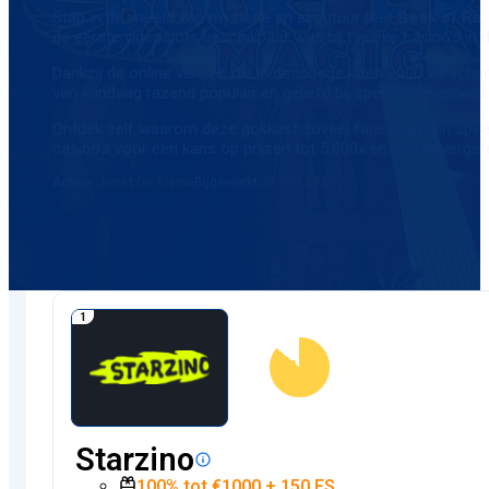
Stap in de wereld van mysterie en avontuur met
Book of Ra
,
de eerste videoslots beschikbaar was bij fysieke casino’s in d
Dankzij de online versies die in de vroege jaren 2000 verschen
van vandaag razend populair en geliefd bij spelers wereldwijd.
Ontdek zelf waarom deze gokkast zoveel fans heeft en speel
casino’s voor een kans op prijzen tot 5.000x en een onvergete
Auteur:
Joost De Kleine
Bijgewerkt:
31 mrt 2025
De beste Book of Ra casino’s
4.3
Starzino
100% tot €1000 + 150 FS