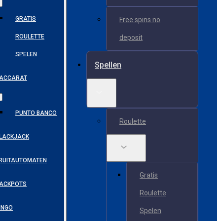
GRATIS
Free spins no
ROULETTE
deposit
SPELEN
Spellen
ACCARAT
PUNTO BANCO
Roulette
LACKJACK
RUITAUTOMATEN
Gratis
ACKPOTS
Roulette
INGO
Spelen