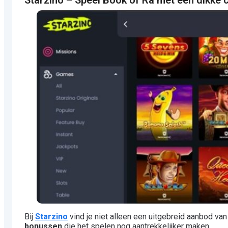
Bij
Starzino
vind je niet alleen een uitgebreid aanbod va
bonussen
die het spelen nog aantrekkelijker maken.