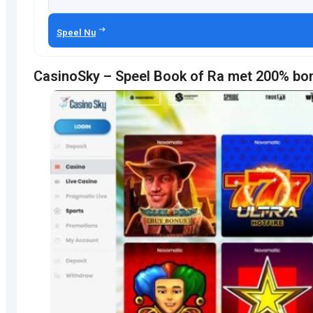
Speel Nu
CasinoSky – Speel Book of Ra met 200% bon