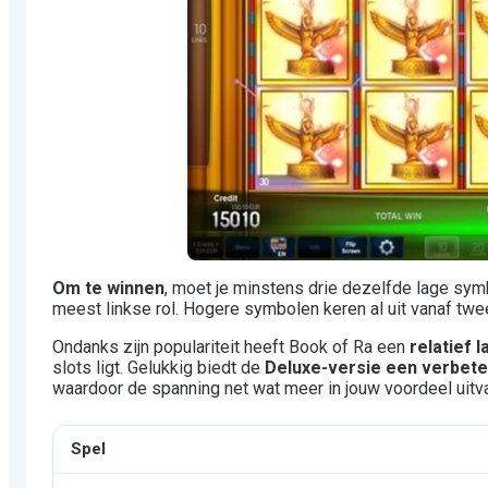
Om te winnen
, moet je minstens drie dezelfde lage sy
meest linkse rol. Hogere symbolen keren al uit vanaf twee
Ondanks zijn populariteit heeft Book of Ra een
relatief 
slots ligt. Gelukkig biedt de
Deluxe-versie een verbete
waardoor de spanning net wat meer in jouw voordeel uitva
Spel