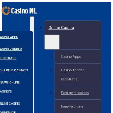
O
Online Casino
ASINO APPS
ASINO ZONDER
Casino Apps
EGISTRATIE
Casino zonder
CHT GELD CASINO’S
registratie
IEUWE ONLINE
ASINO’S
Echt geld casino’s
NLINE CASINO
Nieuwe online
ONDER IDIN