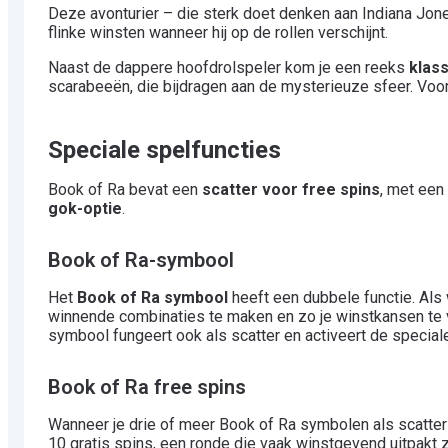
Deze avonturier – die sterk doet denken aan Indiana Jon
flinke winsten wanneer hij op de rollen verschijnt.
Naast de dappere hoofdrolspeler kom je een reeks
klas
scarabeeën, die bijdragen aan de mysterieuze sfeer. Voo
Speciale spelfuncties
Book of Ra bevat een
scatter voor free spins
, met een
gok-optie
.
Book of Ra-symbool
Het
Book of Ra symbool
heeft een dubbele functie. Al
winnende combinaties te maken en zo je winstkansen te ve
symbool fungeert ook als scatter en activeert de specia
Book of Ra free spins
Wanneer je drie of meer Book of Ra symbolen als scatter 
10 gratis spins, een ronde die vaak winstgevend uitpakt zo