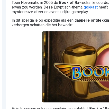
Toen Novomatic in 2005 de
Book of Ra
-reeks lanceerde,
ervan zou worden. Deze Egyptisch-thema
gokkast
heeft
mysterieuze sfeer en avontuurlijke gameplay.
In dit spel ga je op expeditie als een
dappere ontdekkin
verborgen schatten die het bewaakt.
Er is trouwens ook een populaire vervolgtitel,
Book of R