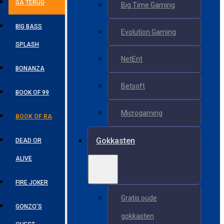
GA TERUG
Big Time Gaming
BIG BASS
Evolution Gaming
SPLASH
NetEnt
BONANZA
Betsoft
BOOK OF 99
Microgaming
BOOK OF RA
Gokkasten
DEAD OR
ALIVE
FIRE JOKER
Gratis oude
GONZO’S
gokkasten