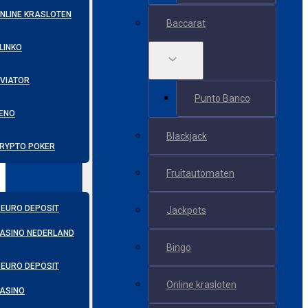
NLINE KRASLOTEN
Baccarat
LINKO
VIATOR
Punto Banco
ENO
Blackjack
RYPTO POKER
Fruitautomaten
 EURO DEPOSIT
Jackpots
ASINO NEDERLAND
Bingo
 EURO DEPOSIT
Online krasloten
ASINO