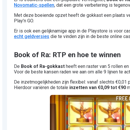
Novomatic-spellen
, dat een grote verbetering is tegenov
Met deze boeiende opzet heeft de gokkast een plaats ve
Play’n GO.
Er is ook een gelijknamige app in de Playstore is voor c
echt geldversies
die te vinden zijn in de beste online cas
Book of Ra: RTP en hoe te winnen
De
Book of Ra-gokkast
heeft een raster van 5 rollen en 
Voor de beste kansen raden we aan om alle 9 lijnen te act
De inzetmogelijkheden zijn flexibel: vanaf slechts €0,01 
Hierdoor variëren de totale
inzetten van €0,09 tot €90
me