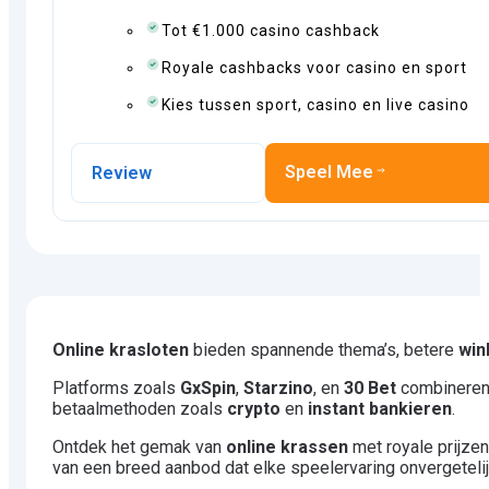
Tot €1.000 casino cashback
Royale cashbacks voor casino en sport
Kies tussen sport, casino en live casino
Speel Mee
Review
Online krasloten
bieden spannende thema’s, betere
win
Platforms zoals
GxSpin
,
Starzino
, en
30 Bet
combineren 
betaalmethoden zoals
crypto
en
instant bankieren
.
Ontdek het gemak van
online krassen
met royale prijze
van een breed aanbod dat elke speelervaring onvergeteli