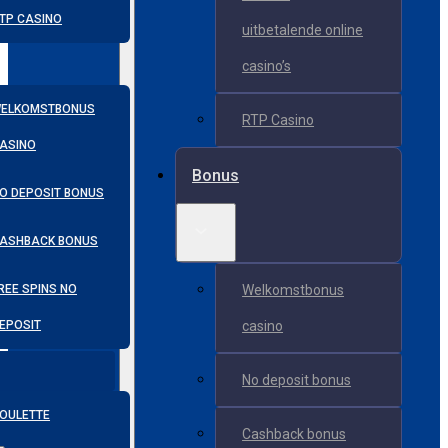
TP CASINO
uitbetalende online
casino’s
ELKOMSTBONUS
RTP Casino
ASINO
Bonus
O DEPOSIT BONUS
ASHBACK BONUS
REE SPINS NO
Welkomstbonus
EPOSIT
casino
No deposit bonus
OULETTE
Cashback bonus