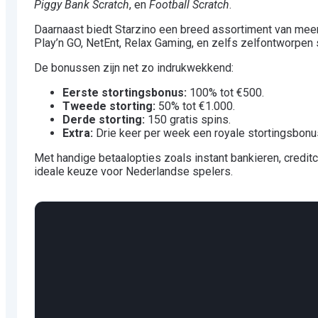
Piggy Bank Scratch
, en
Football Scratch
.
Daarnaast biedt Starzino een breed assortiment van meer 
Play’n GO, NetEnt, Relax Gaming, en zelfs zelfontworpen 
De bonussen zijn net zo indrukwekkend:
Eerste stortingsbonus:
100% tot €500.
Tweede storting:
50% tot €1.000.
Derde storting:
150 gratis spins.
Extra:
Drie keer per week een royale stortingsbonu
Met handige betaalopties zoals instant bankieren, credit
ideale keuze voor Nederlandse spelers.