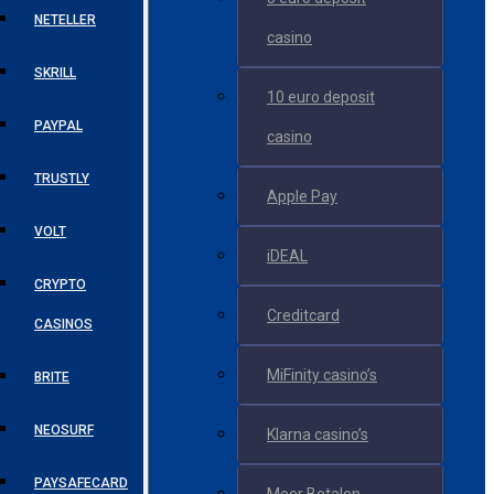
NETELLER
casino
SKRILL
10 euro deposit
PAYPAL
casino
TRUSTLY
Apple Pay
VOLT
iDEAL
CRYPTO
Creditcard
CASINOS
MiFinity casino’s
BRITE
NEOSURF
Klarna casino’s
PAYSAFECARD