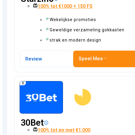
100% tot €1000 + 150 FS
Wekelijkse promoties
Geweldige verzameling gokkasten
strak en modern design
Speel Mee
Review
4.1
30Bet
100% tot en met €1.000