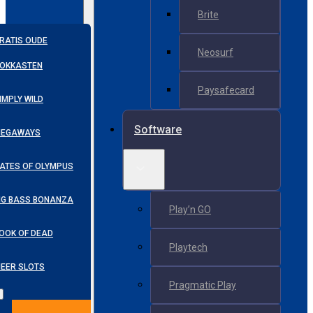
Brite
RATIS OUDE
Neosurf
OKKASTEN
Paysafecard
IMPLY WILD
Software
EGAWAYS
ATES OF OLYMPUS
IG BASS BONANZA
Play’n GO
OOK OF DEAD
Playtech
EER SLOTS
Pragmatic Play