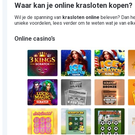
Waar kan je online krasloten kopen?
Wil je de spanning van
krasloten online
beleven? Dan he
unieke voordelen, lees verder om te weten wat je van elk
Online casino’s