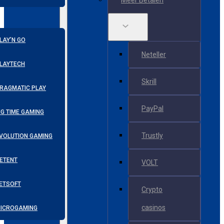
Meer Betalen
LAY’N GO
Neteller
LAYTECH
Skrill
RAGMATIC PLAY
PayPal
IG TIME GAMING
Trustly
VOLUTION GAMING
ETENT
VOLT
ETSOFT
Crypto
casinos
ICROGAMING