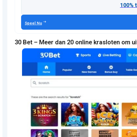
100% t
Speel Nu
30 Bet – Meer dan 20 online krasloten om uit