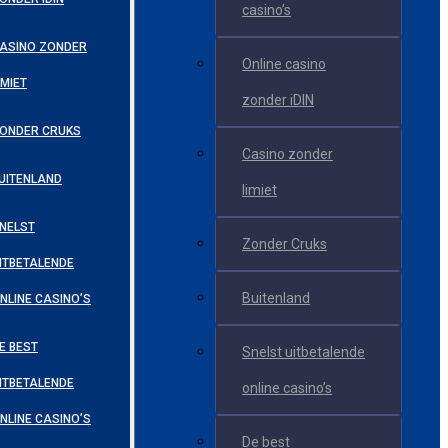
casino’s
ASINO ZONDER
Online casino
IMIET
zonder iDIN
ONDER CRUKS
Casino zonder
UITENLAND
limiet
NELST
Zonder Cruks
ITBETALENDE
Buitenland
NLINE CASINO’S
E BEST
Snelst uitbetalende
ITBETALENDE
online casino’s
NLINE CASINO’S
De best