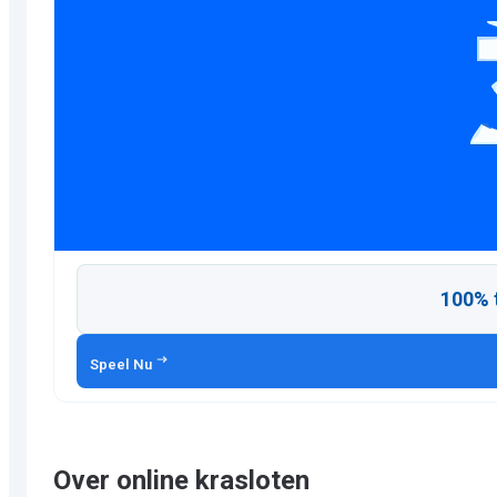
100% 
Speel Nu
Over online krasloten