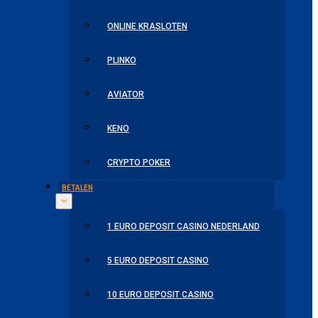
ONLINE KRASLOTEN
PLINKO
AVIATOR
KENO
CRYPTO POKER
BETALEN
1 EURO DEPOSIT CASINO NEDERLAND
5 EURO DEPOSIT CASINO
10 EURO DEPOSIT CASINO