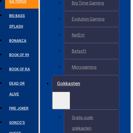
GA TERUG
Big Time Gaming
BIG BASS
Evolution Gaming
SPLASH
NetEnt
BONANZA
Betsoft
BOOK OF 99
Microgaming
BOOK OF RA
Gokkasten
DEAD OR
ALIVE
FIRE JOKER
Gratis oude
GONZO’S
gokkasten