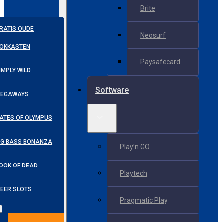
Brite
RATIS OUDE
Neosurf
OKKASTEN
Paysafecard
IMPLY WILD
Software
EGAWAYS
ATES OF OLYMPUS
IG BASS BONANZA
Play’n GO
OOK OF DEAD
Playtech
EER SLOTS
Pragmatic Play