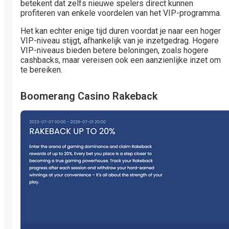
betekent dat zelfs nieuwe spelers direct kunnen
profiteren van enkele voordelen van het VIP-programma.
Het kan echter enige tijd duren voordat je naar een hoger
VIP-niveau stijgt, afhankelijk van je inzetgedrag. Hogere
VIP-niveaus bieden betere beloningen, zoals hogere
cashbacks, maar vereisen ook een aanzienlijke inzet om
te bereiken.
Boomerang Casino Rakeback