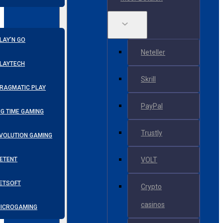
LAY’N GO
Neteller
LAYTECH
Skrill
RAGMATIC PLAY
PayPal
IG TIME GAMING
Trustly
VOLUTION GAMING
ETENT
VOLT
ETSOFT
Crypto
casinos
ICROGAMING