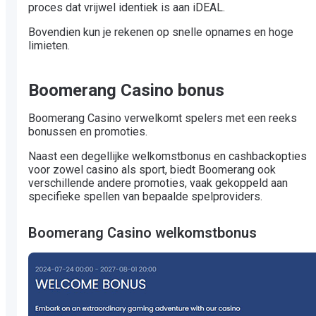
proces dat vrijwel identiek is aan iDEAL.
Bovendien kun je rekenen op snelle opnames en hoge
limieten.
Boomerang Casino bonus
Boomerang Casino verwelkomt spelers met een reeks
bonussen en promoties.
Naast een degellijke welkomstbonus en cashbackopties
voor zowel casino als sport, biedt Boomerang ook
verschillende andere promoties, vaak gekoppeld aan
specifieke spellen van bepaalde spelproviders.
Boomerang Casino welkomstbonus