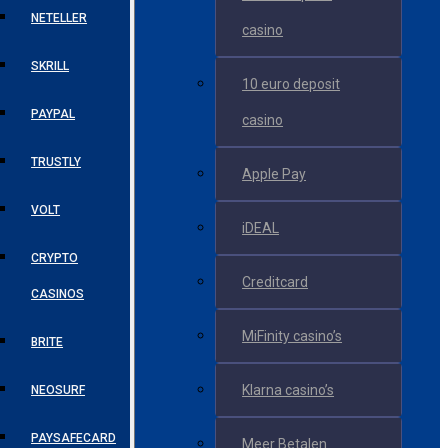
NETELLER
casino
SKRILL
10 euro deposit
PAYPAL
casino
TRUSTLY
Apple Pay
VOLT
iDEAL
CRYPTO
Creditcard
CASINOS
MiFinity casino’s
BRITE
Klarna casino’s
NEOSURF
PAYSAFECARD
Meer Betalen