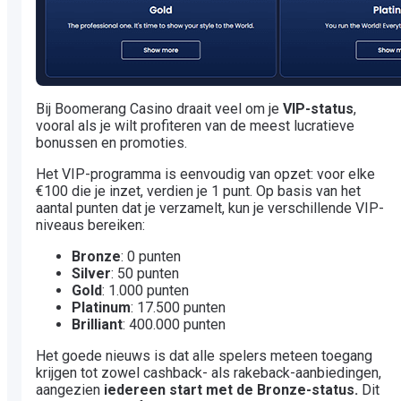
Bij Boomerang Casino draait veel om je
VIP-status
,
vooral als je wilt profiteren van de meest lucratieve
bonussen en promoties.
Het VIP-programma is eenvoudig van opzet: voor elke
€100 die je inzet, verdien je 1 punt. Op basis van het
aantal punten dat je verzamelt, kun je verschillende VIP-
niveaus bereiken:
Bronze
: 0 punten
Silver
: 50 punten
Gold
: 1.000 punten
Platinum
: 17.500 punten
Brilliant
: 400.000 punten
Het goede nieuws is dat alle spelers meteen toegang
krijgen tot zowel cashback- als rakeback-aanbiedingen,
aangezien
iedereen start met de Bronze-status.
Dit