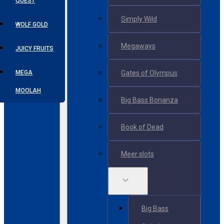
QUEST
Simply Wild
WOLF GOLD
Megaways
JUICY FRUITS
MEGA
Gates of Olympus
MOOLAH
Big Bass Bonanza
Book of Dead
Meer slots
Big Bass