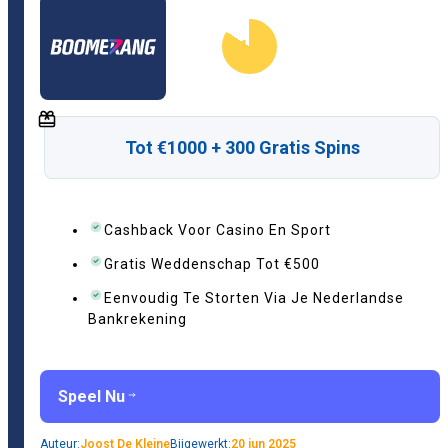
4.2
Tot €1000 + 300 Gratis Spins
Cashback Voor Casino En Sport
Gratis Weddenschap Tot €500
Eenvoudig Te Storten Via Je Nederlandse
Bankrekening
Speel Nu
Auteur:
Joost De Kleine
Bijgewerkt:
20 jun 2025