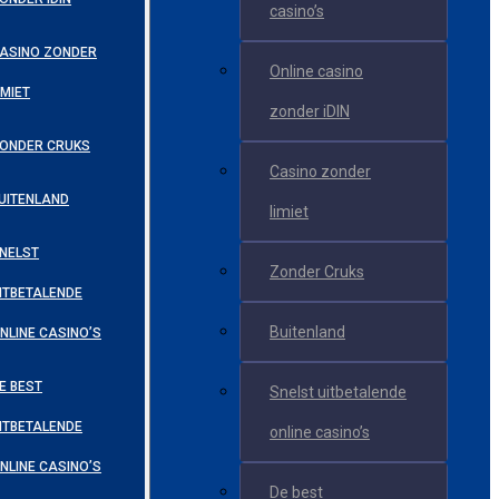
casino’s
ASINO ZONDER
Online casino
IMIET
zonder iDIN
ONDER CRUKS
Casino zonder
UITENLAND
limiet
NELST
Zonder Cruks
ITBETALENDE
Buitenland
NLINE CASINO’S
E BEST
Snelst uitbetalende
ITBETALENDE
online casino’s
NLINE CASINO’S
De best