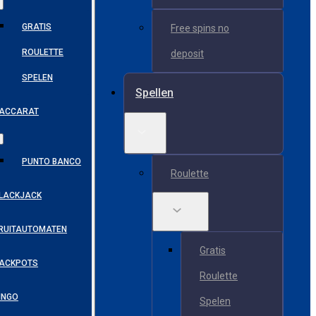
GRATIS
Free spins no
ROULETTE
deposit
SPELEN
Spellen
ACCARAT
PUNTO BANCO
Roulette
LACKJACK
RUITAUTOMATEN
Gratis
ACKPOTS
Roulette
INGO
Spelen