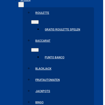
SPELLEN
ROULETTE
GRATIS ROULETTE SPELEN
BACCARAT
PUNTO BANCO
BLACKJACK
FRUITAUTOMATEN
JACKPOTS
BINGO