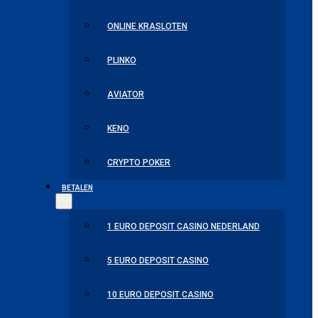
ONLINE KRASLOTEN
PLINKO
AVIATOR
KENO
CRYPTO POKER
BETALEN
1 EURO DEPOSIT CASINO NEDERLAND
5 EURO DEPOSIT CASINO
10 EURO DEPOSIT CASINO