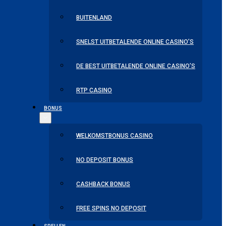
BUITENLAND
SNELST UITBETALENDE ONLINE CASINO’S
DE BEST UITBETALENDE ONLINE CASINO’S
RTP CASINO
BONUS
WELKOMSTBONUS CASINO
NO DEPOSIT BONUS
CASHBACK BONUS
FREE SPINS NO DEPOSIT