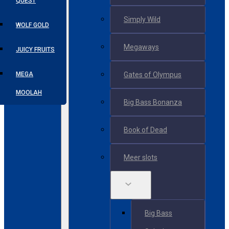
QUEST
Simply Wild
WOLF GOLD
Megaways
JUICY FRUITS
MEGA
Gates of Olympus
MOOLAH
Big Bass Bonanza
Book of Dead
Meer slots
Big Bass