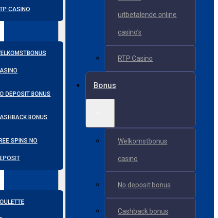
TP CASINO
uitbetalende online
casino’s
ELKOMSTBONUS
RTP Casino
ASINO
Bonus
O DEPOSIT BONUS
ASHBACK BONUS
REE SPINS NO
Welkomstbonus
EPOSIT
casino
No deposit bonus
OULETTE
Cashback bonus