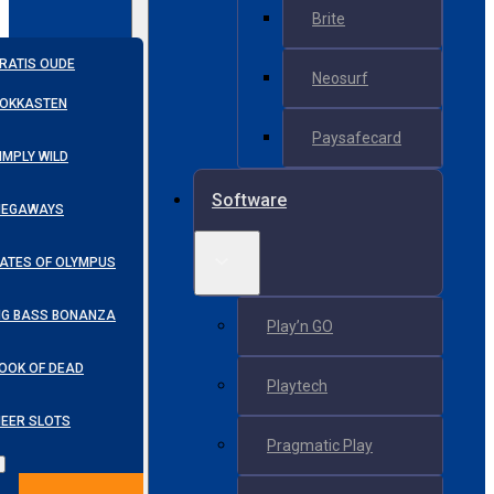
Brite
RATIS OUDE
Neosurf
OKKASTEN
Paysafecard
IMPLY WILD
Software
EGAWAYS
ATES OF OLYMPUS
IG BASS BONANZA
Play’n GO
OOK OF DEAD
Playtech
EER SLOTS
Pragmatic Play