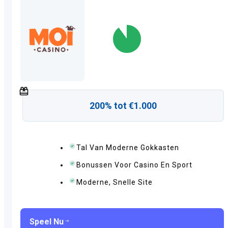
4.5
200% tot €1.000
Tal Van Moderne Gokkasten
Bonussen Voor Casino En Sport
Moderne, Snelle Site
Speel Nu