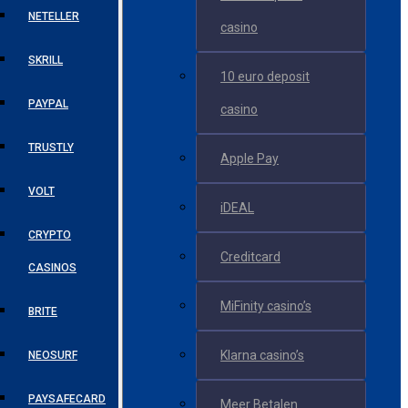
NETELLER
casino
SKRILL
10 euro deposit
PAYPAL
casino
TRUSTLY
Apple Pay
VOLT
iDEAL
CRYPTO
Creditcard
CASINOS
MiFinity casino’s
BRITE
Klarna casino’s
NEOSURF
PAYSAFECARD
Meer Betalen