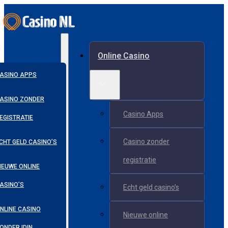
O
Online Casino
ASINO APPS
ASINO ZONDER
Casino Apps
EGISTRATIE
Casino zonder
CHT GELD CASINO’S
registratie
IEUWE ONLINE
ASINO’S
Echt geld casino’s
NLINE CASINO
Nieuwe online
ONDER IDIN