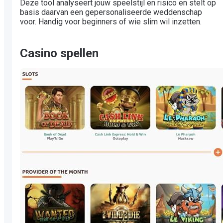
Deze tool analyseert jouw speelstijl en risico en stelt op
basis daarvan een gepersonaliseerde weddenschap
voor. Handig voor beginners of wie slim wil inzetten.
Casino spellen