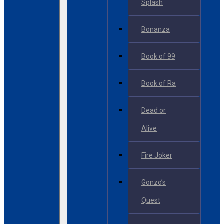
Splash
Bonanza
Book of 99
Book of Ra
Dead or
Alive
Fire Joker
Gonzo’s
Quest