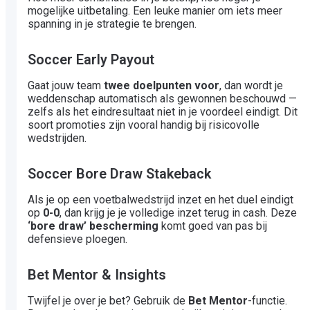
mogelijke uitbetaling. Een leuke manier om iets meer
spanning in je strategie te brengen.
Soccer Early Payout
Gaat jouw team
twee doelpunten voor
, dan wordt je
weddenschap automatisch als gewonnen beschouwd —
zelfs als het eindresultaat niet in je voordeel eindigt. Dit
soort promoties zijn vooral handig bij risicovolle
wedstrijden.
Soccer Bore Draw Stakeback
Als je op een voetbalwedstrijd inzet en het duel eindigt
op
0-0
, dan krijg je je volledige inzet terug in cash. Deze
‘bore draw’ bescherming
komt goed van pas bij
defensieve ploegen.
Bet Mentor & Insights
Twijfel je over je bet? Gebruik de
Bet Mentor
-functie.