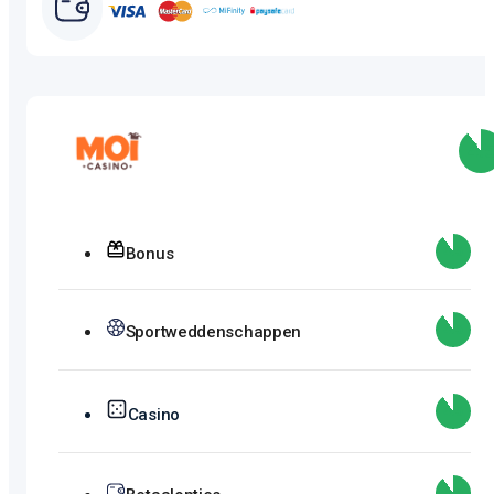
4.
Bonus
4.5
Sportweddenschappen
4.5
4.5
Casino
4.5