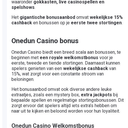
waaronder
gokkasten, live casinospellen en
spelshows
.
Het
gigantische bonusaanbod
omvat
wekelijkse 15%
cashback
en bonussen op je
eerste twee stortingen
.
Onedun Casino bonus
Onedun Casino biedt een breed scala aan bonussen, te
beginnen met
een royale welkomstbonus
voor je
eerste, tweede en tiende stortingen. Daarnaast kunnen
spelers genieten van een
wekelijkse cashback
van
15%, wat zorgt voor een constante stroom van
beloningen.
Het bonusaanbod omvat ook diverse andere leuke
extraatjes, zoals een mystery box,
extra jackpots
bij
bepaalde spellen en regelmatige stortingsbonussen. Dit
zorgt ervoor dat spelers altijd iets extra’s hebben om
naar uit te kijken en beloond worden voor hun loyaliteit.
Onedun Casino Welkomstbonus