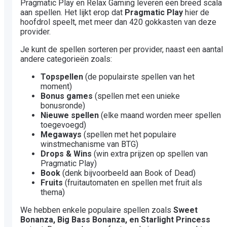
Pragmatic Play en Relax Gaming leveren een breed scala
aan spellen. Het lijkt erop dat
Pragmatic Play
hier de
hoofdrol speelt, met meer dan 420 gokkasten van deze
provider.
Je kunt de spellen sorteren per provider, naast een aantal
andere categorieën zoals:
Topspellen
(de populairste spellen van het
moment)
Bonus games
(spellen met een unieke
bonusronde)
Nieuwe spellen
(elke maand worden meer spellen
toegevoegd)
Megaways
(spellen met het populaire
winstmechanisme van BTG)
Drops & Wins
(win extra prijzen op spellen van
Pragmatic Play)
Book
(denk bijvoorbeeld aan Book of Dead)
Fruits
(fruitautomaten en spellen met fruit als
thema)
We hebben enkele populaire spellen zoals
Sweet
Bonanza, Big Bass Bonanza, en Starlight Princess