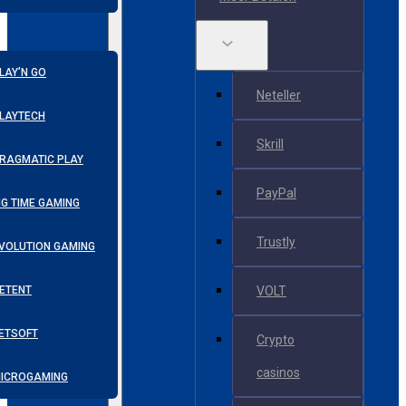
LAY’N GO
Neteller
LAYTECH
Skrill
RAGMATIC PLAY
PayPal
IG TIME GAMING
Trustly
VOLUTION GAMING
ETENT
VOLT
ETSOFT
Crypto
casinos
ICROGAMING