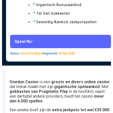
Gigantisch Bonusaanbod
Tal Van Gokkasten
Geweldig Aanbod Jackpotspellen
Speel Nu
Auteur:
Joost De Kleine
Bijgewerkt:
25 feb 2025
Onedun Casino
is een
groots en divers online casino
dat indruk maakt met zijn
gigantische spelaanbod
. Met
gokkasten van Pragmatic Play
in de hoofdrol, naast
een dertigtal andere providers, biedt het casino
meer
dan 6.500 spellen
.
Een unieke troef zijn de
extra jackpots tot wel €35.000