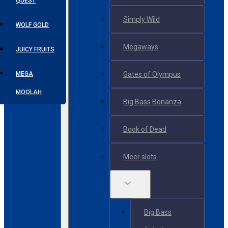
QUEST
Simply Wild
WOLF GOLD
Megaways
JUICY FRUITS
MEGA
Gates of Olympus
MOOLAH
Big Bass Bonanza
Book of Dead
Meer slots
Big Bass