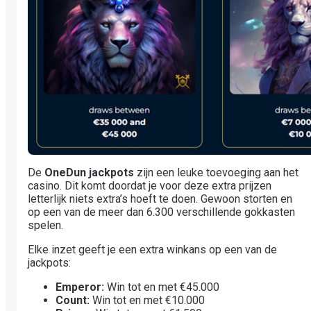
De
OneDun jackpots
zijn een leuke toevoeging aan het
casino. Dit komt doordat je voor deze extra prijzen
letterlijk niets extra’s hoeft te doen. Gewoon storten en
op een van de meer dan 6.300 verschillende gokkasten
spelen.
Elke inzet geeft je een extra winkans op een van de
jackpots:
Emperor:
Win tot en met €45.000
Count:
Win tot en met €10.000