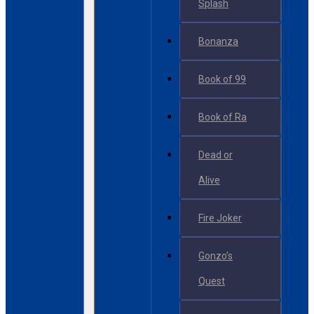
Splash
Bonanza
Book of 99
Book of Ra
Dead or
Alive
Fire Joker
Gonzo’s
Quest