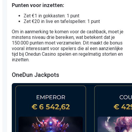
Punten voor inzetten:
Zet €1 in gokkasten: 1 punt
Zet €20 in live en tafelspellen: 1 punt
Om in aanmerking te komen voor de cashback, moet je
minstens niveau drie bereiken, wat betekent dat je
150.000 punten moet verzamelen. Dit maakt de bonus
vooral interessant voor spelers die al een aanzienlijke
tijd bij Onedun Casino spelen en regelmatig storten en
inzetten.
OneDun Jackpots