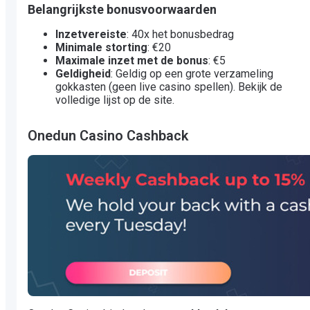
Belangrijkste bonusvoorwaarden
Inzetvereiste
: 40x het bonusbedrag
Minimale storting
: €20
Maximale inzet met de bonus
: €5
Geldigheid
: Geldig op een grote verzameling
gokkasten (geen live casino spellen). Bekijk de
volledige lijst op de site.
Onedun Casino Cashback