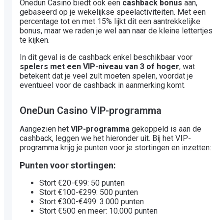
Onedun Casino biedt ook een
cashback bonus
aan,
gebaseerd op je wekelijkse speelactiviteiten. Met een
percentage tot en met 15% lijkt dit een aantrekkelijke
bonus, maar we raden je wel aan naar de kleine lettertjes
te kijken.
In dit geval is de cashback enkel beschikbaar voor
spelers met een VIP-niveau van 3 of hoger
, wat
betekent dat je veel zult moeten spelen, voordat je
eventueel voor de cashback in aanmerking komt.
OneDun Casino VIP-programma
Aangezien het
VIP-programma
gekoppeld is aan de
cashback, leggen we het hieronder uit. Bij het VIP-
programma krijg je punten voor je stortingen en inzetten:
Punten voor stortingen:
Stort €20-€99: 50 punten
Stort €100-€299: 500 punten
Stort €300-€499: 3.000 punten
Stort €500 en meer: 10.000 punten