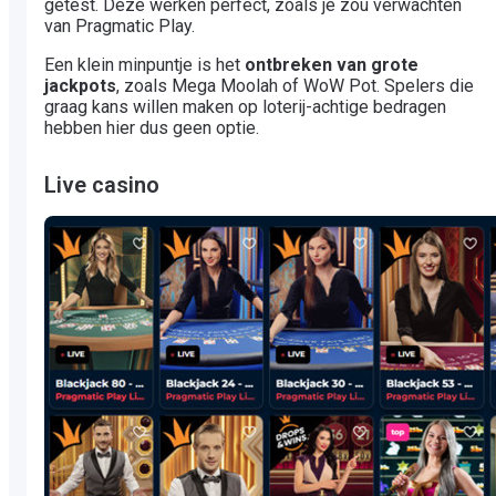
getest. Deze werken perfect, zoals je zou verwachten
van Pragmatic Play.
Een klein minpuntje is het
ontbreken van grote
jackpots
, zoals Mega Moolah of WoW Pot. Spelers die
graag kans willen maken op loterij-achtige bedragen
hebben hier dus geen optie.
Live casino