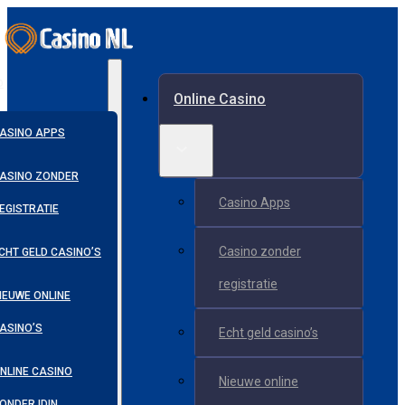
O
Online Casino
ASINO APPS
ASINO ZONDER
Casino Apps
EGISTRATIE
Casino zonder
CHT GELD CASINO’S
registratie
IEUWE ONLINE
ASINO’S
Echt geld casino’s
NLINE CASINO
Nieuwe online
ONDER IDIN