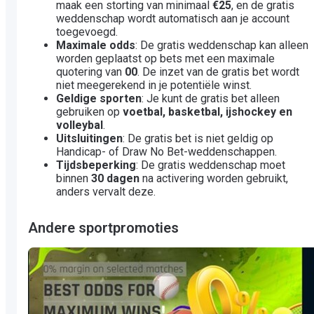
maak een storting van minimaal
€25
, en de gratis
weddenschap wordt automatisch aan je account
toegevoegd.
Maximale odds
: De gratis weddenschap kan alleen
worden geplaatst op bets met een maximale
quotering van
00
. De inzet van de gratis bet wordt
niet meegerekend in je potentiële winst.
Geldige sporten
: Je kunt de gratis bet alleen
gebruiken op
voetbal, basketbal, ijshockey en
volleybal
.
Uitsluitingen
: De gratis bet is niet geldig op
Handicap- of Draw No Bet-weddenschappen.
Tijdsbeperking
: De gratis weddenschap moet
binnen
30 dagen
na activering worden gebruikt,
anders vervalt deze.
Andere sportpromoties