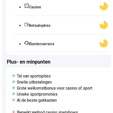
4
Casino
Betaalopties
4
Klantenservice
4
Plus- en minpunten
Tal van sportopties
Snelle uitbetalingen
Grote welkomstbonus voor casino of sport
Unieke sportpromoties
Al de beste gokkasten
Beperkt aanbod casino spelshows