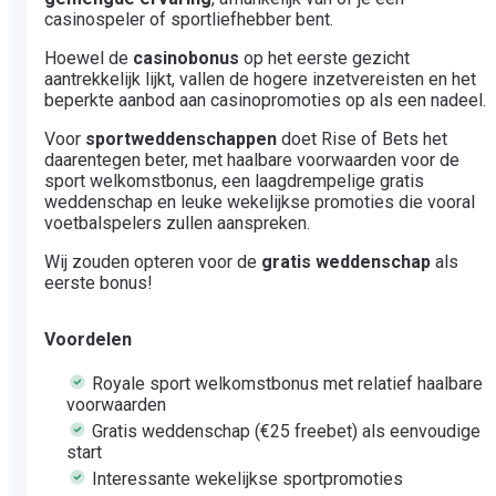
casinospeler of sportliefhebber bent.
Hoewel de
casinobonus
op het eerste gezicht
aantrekkelijk lijkt, vallen de hogere inzetvereisten en het
beperkte aanbod aan casinopromoties op als een nadeel.
Voor
sportweddenschappen
doet Rise of Bets het
daarentegen beter, met haalbare voorwaarden voor de
sport welkomstbonus, een laagdrempelige gratis
weddenschap en leuke wekelijkse promoties die vooral
voetbalspelers zullen aanspreken.
Wij zouden opteren voor de
gratis weddenschap
als
eerste bonus!
Voordelen
Royale sport welkomstbonus met relatief haalbare
voorwaarden
Gratis weddenschap (€25 freebet) als eenvoudige
start
Interessante wekelijkse sportpromoties