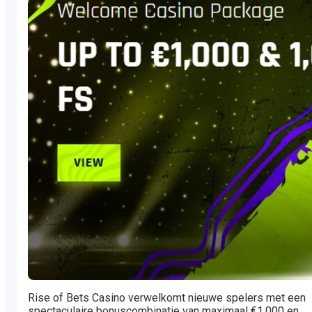
Rise of Bets Casino verwelkomt nieuwe spelers met een
spectaculaire bonuscombinatie van maximaal €1.000 en