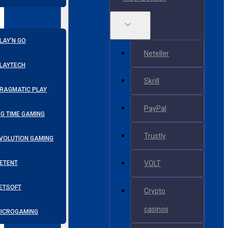
LAY’N GO
Neteller
LAYTECH
Skrill
RAGMATIC PLAY
PayPal
IG TIME GAMING
Trustly
VOLUTION GAMING
ETENT
VOLT
ETSOFT
Crypto
casinos
ICROGAMING