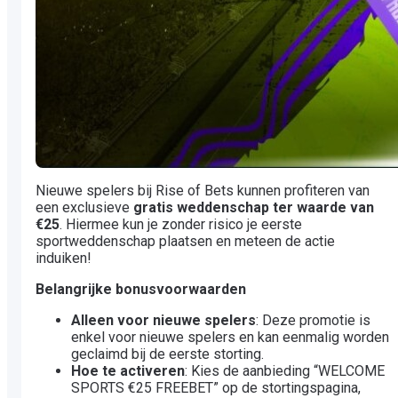
Nieuwe spelers bij Rise of Bets kunnen profiteren van
een exclusieve
gratis weddenschap ter waarde van
€25
. Hiermee kun je zonder risico je eerste
sportweddenschap plaatsen en meteen de actie
induiken!
Belangrijke bonusvoorwaarden
Alleen voor nieuwe spelers
: Deze promotie is
enkel voor nieuwe spelers en kan eenmalig worden
geclaimd bij de eerste storting.
Hoe te activeren
: Kies de aanbieding “WELCOME
SPORTS €25 FREEBET” op de stortingspagina,