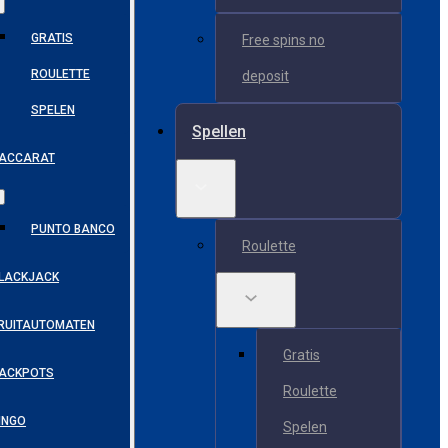
GRATIS
Free spins no
ROULETTE
deposit
SPELEN
Spellen
ACCARAT
PUNTO BANCO
Roulette
LACKJACK
RUITAUTOMATEN
Gratis
ACKPOTS
Roulette
INGO
Spelen