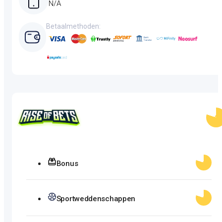
N/A
Betaalmethoden:
4
Bonus
4
Sportweddenschappen
4