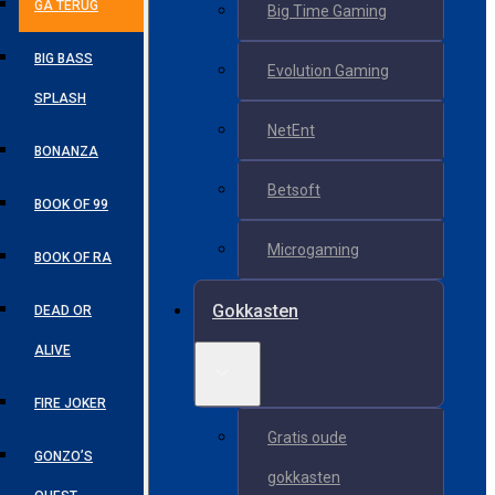
GA TERUG
Big Time Gaming
BIG BASS
Evolution Gaming
SPLASH
NetEnt
BONANZA
Betsoft
BOOK OF 99
Microgaming
BOOK OF RA
Gokkasten
DEAD OR
ALIVE
FIRE JOKER
Gratis oude
GONZO’S
gokkasten