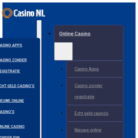
O
Online Casino
ASINO APPS
ASINO ZONDER
Casino Apps
EGISTRATIE
Casino zonder
CHT GELD CASINO’S
registratie
IEUWE ONLINE
ASINO’S
Echt geld casino’s
NLINE CASINO
Nieuwe online
ONDER IDIN