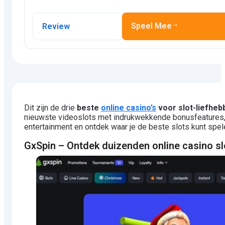
Speel Mee
Review
Dit zijn de drie
beste
online casino’s
voor slot-liefheb
nieuwste videoslots met indrukwekkende bonusfeatures, er 
entertainment en ontdek waar je de beste slots kunt spel
GxSpin – Ontdek duizenden online casino slo