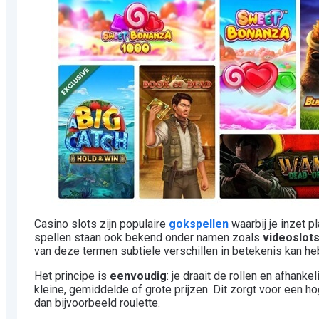
Casino slots zijn populaire
gokspellen
waarbij je inzet p
spellen staan ook bekend onder namen zoals
videoslot
van deze termen subtiele verschillen in betekenis kan he
Het principe is
eenvoudig
: je draait de rollen en afhank
kleine, gemiddelde of grote prijzen. Dit zorgt voor een
dan bijvoorbeeld roulette.