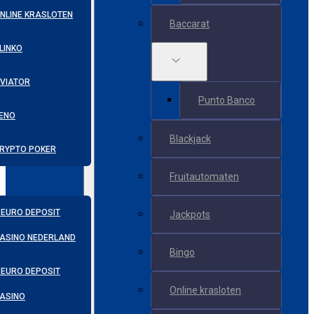
NLINE KRASLOTEN
Baccarat
LINKO
VIATOR
Punto Banco
ENO
Blackjack
RYPTO POKER
Fruitautomaten
 EURO DEPOSIT
Jackpots
ASINO NEDERLAND
Bingo
 EURO DEPOSIT
Online krasloten
ASINO