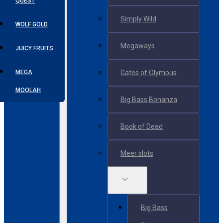
QUEST
Simply Wild
WOLF GOLD
Megaways
JUICY FRUITS
MEGA
Gates of Olympus
MOOLAH
Big Bass Bonanza
Book of Dead
Meer slots
Big Bass