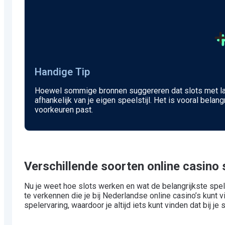
Handige Tip
Hoewel sommige bronnen suggereren dat slots met lage 
afhankelijk van je eigen speelstijl. Het is vooral belang
voorkeuren past.
Verschillende soorten online casino 
Nu je weet hoe slots werken en wat de belangrijkste spelr
te verkennen die je bij Nederlandse online casino’s kunt 
spelervaring, waardoor je altijd iets kunt vinden dat bij je s