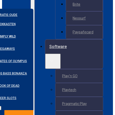
Brite
RATIS OUDE
Neosurf
OKKASTEN
Paysafecard
IMPLY WILD
Software
EGAWAYS
ATES OF OLYMPUS
IG BASS BONANZA
Play’n GO
OOK OF DEAD
Playtech
EER SLOTS
Pragmatic Play