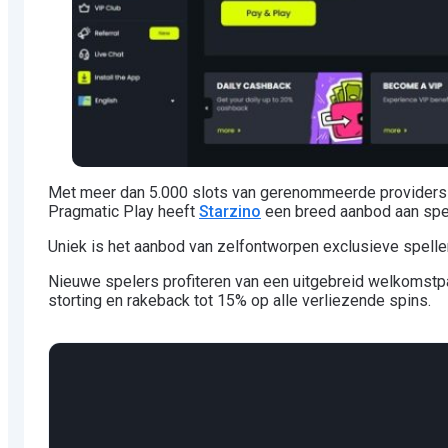
Met meer dan 5.000 slots van gerenommeerde providers 
Pragmatic Play heeft
Starzino
een breed aanbod aan spe
Uniek is het aanbod van zelfontworpen exclusieve spellen
Nieuwe spelers profiteren van een uitgebreid welkomstp
storting en rakeback tot 15% op alle verliezende spins.