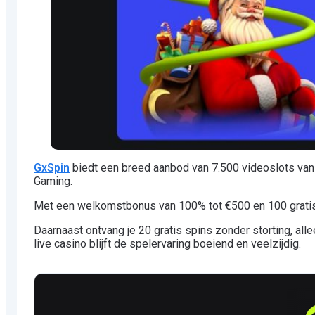
GxSpin
biedt een breed aanbod van 7.500 videoslots van
Gaming.
Met een welkomstbonus van 100% tot €500 en 100 gratis spi
Daarnaast ontvang je 20 gratis spins zonder storting, alle
live casino blijft de spelervaring boeiend en veelzijdig.