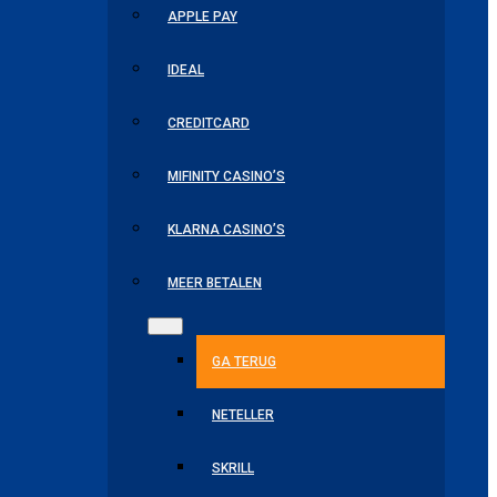
APPLE PAY
IDEAL
CREDITCARD
MIFINITY CASINO’S
KLARNA CASINO’S
MEER BETALEN
GA TERUG
NETELLER
SKRILL