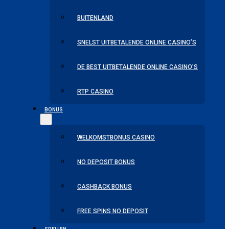
BUITENLAND
SNELST UITBETALENDE ONLINE CASINO’S
DE BEST UITBETALENDE ONLINE CASINO’S
RTP CASINO
BONUS
WELKOMSTBONUS CASINO
NO DEPOSIT BONUS
CASHBACK BONUS
FREE SPINS NO DEPOSIT