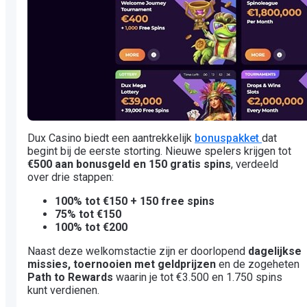
Dux Casino biedt een aantrekkelijk
bonuspakket
dat
begint bij de eerste storting. Nieuwe spelers krijgen tot
€500 aan bonusgeld en 150 gratis spins
, verdeeld
over drie stappen:
100% tot €150 + 150 free spins
75% tot €150
100% tot €200
Naast deze welkomstactie zijn er doorlopend
dagelijkse
missies, toernooien met geldprijzen
en de zogeheten
Path to Rewards
waarin je tot €3.500 en 1.750 spins
kunt verdienen.