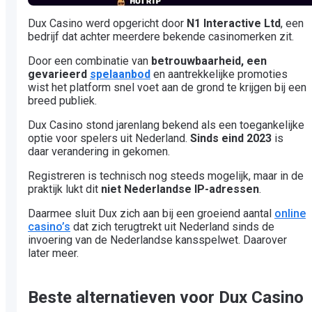
Dux Casino werd opgericht door
N1 Interactive Ltd
, een
bedrijf dat achter meerdere bekende casinomerken zit.
Door een combinatie van
betrouwbaarheid, een
gevarieerd
spelaanbod
en aantrekkelijke promoties
wist het platform snel voet aan de grond te krijgen bij een
breed publiek.
Dux Casino stond jarenlang bekend als een toegankelijke
optie voor spelers uit Nederland.
Sinds eind 2023
is
daar verandering in gekomen.
Registreren is technisch nog steeds mogelijk, maar in de
praktijk lukt dit
niet Nederlandse IP-adressen
.
Daarmee sluit Dux zich aan bij een groeiend aantal
online
casino’s
dat zich terugtrekt uit Nederland sinds de
invoering van de Nederlandse kansspelwet. Daarover
later meer.
Beste alternatieven voor Dux Casino