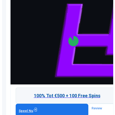
4.5
100% Tot €500 + 100 Free Spins
Review
Speel Nu