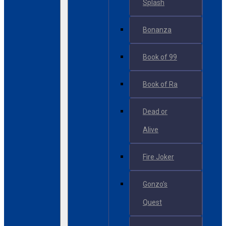
Splash
Bonanza
Book of 99
Book of Ra
Dead or
Alive
Fire Joker
Gonzo’s
Quest