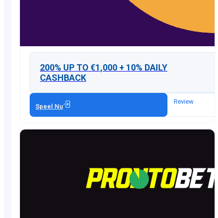
200% UP TO €1,000 + 10% DAILY
CASHBACK
Review
Speel Nu
4.6