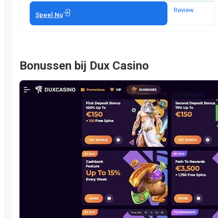
Review
Speel Nu
Bonussen bij Dux Casino