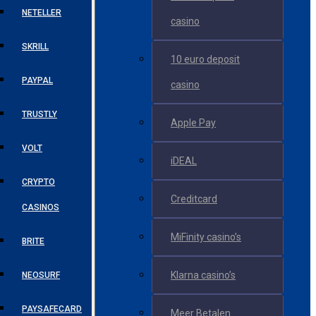
NETELLER
casino
SKRILL
10 euro deposit
PAYPAL
casino
TRUSTLY
Apple Pay
VOLT
iDEAL
CRYPTO
Creditcard
CASINOS
MiFinity casino’s
BRITE
Klarna casino’s
NEOSURF
PAYSAFECARD
Meer Betalen