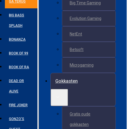
GA TERUG
Big Time Gaming
BIG BASS
Evolution Gaming
SPLASH
NetEnt
BONANZA
Betsoft
BOOK OF 99
Microgaming
BOOK OF RA
Gokkasten
DEAD OR
ALIVE
FIRE JOKER
Gratis oude
GONZO’S
gokkasten