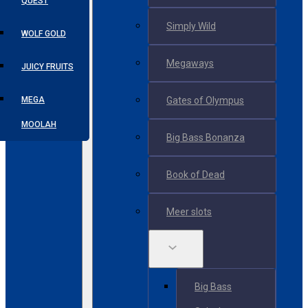
QUEST
Simply Wild
WOLF GOLD
Megaways
JUICY FRUITS
MEGA
Gates of Olympus
MOOLAH
Big Bass Bonanza
Book of Dead
Meer slots
Big Bass