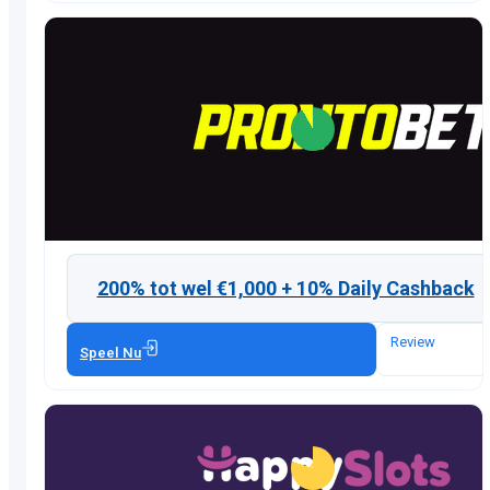
4.6
200% tot wel €1,000 + 10% Daily Cashback
Review
Speel Nu
4