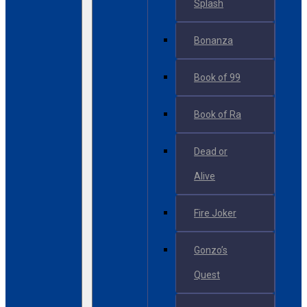
Splash
Bonanza
Book of 99
Book of Ra
Dead or
Alive
Fire Joker
Gonzo’s
Quest