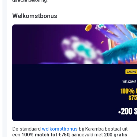
directe beloning.
Welkomstbonus
De standaard
welkomstbonus
bij Karamba bestaat uit
een
100% match tot €750
, aangevuld met
200 gratis