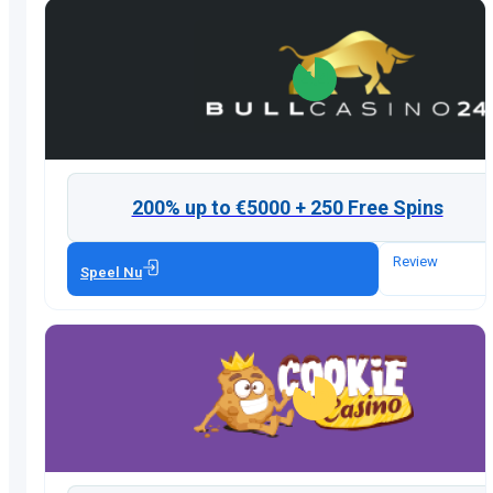
4.4
200% up to €5000 + 250 Free Spins
Review
Speel Nu
4.2