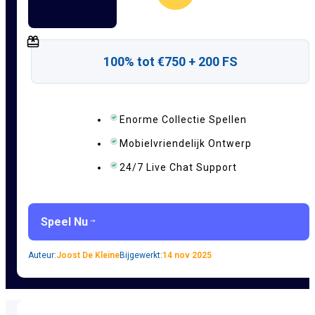
100% tot €750 + 200 FS
Enorme Collectie Spellen
Mobielvriendelijk Ontwerp
24/7 Live Chat Support
Speel Nu
Auteur:
Joost De Kleine
Bijgewerkt:
14 nov 2025