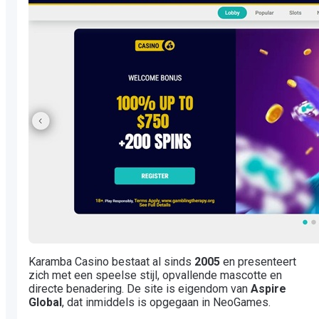
Karamba Casino bestaat al sinds
2005
en presenteert
zich met een speelse stijl, opvallende mascotte en
directe benadering. De site is eigendom van
Aspire
Global
, dat inmiddels is opgegaan in NeoGames.