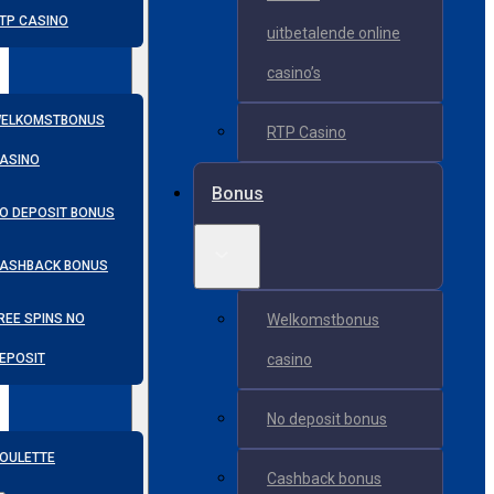
TP CASINO
uitbetalende online
casino’s
ELKOMSTBONUS
RTP Casino
ASINO
Bonus
O DEPOSIT BONUS
ASHBACK BONUS
REE SPINS NO
Welkomstbonus
EPOSIT
casino
No deposit bonus
OULETTE
Cashback bonus