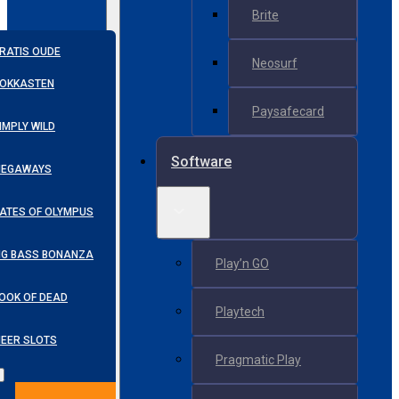
Brite
RATIS OUDE
Neosurf
OKKASTEN
Paysafecard
IMPLY WILD
Software
EGAWAYS
ATES OF OLYMPUS
IG BASS BONANZA
Play’n GO
OOK OF DEAD
Playtech
EER SLOTS
Pragmatic Play