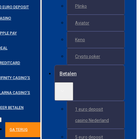
Plinko
0 EURO DEPOSIT
ASINO
Aviator
PPLE PAY
Keno
DEAL
Crypto poker
REDITCARD
Betalen
IFINITY CASINO’S
LARNA CASINO’S
EER BETALEN
1 euro deposit
casino Nederland
GA TERUG
5 euro deposit